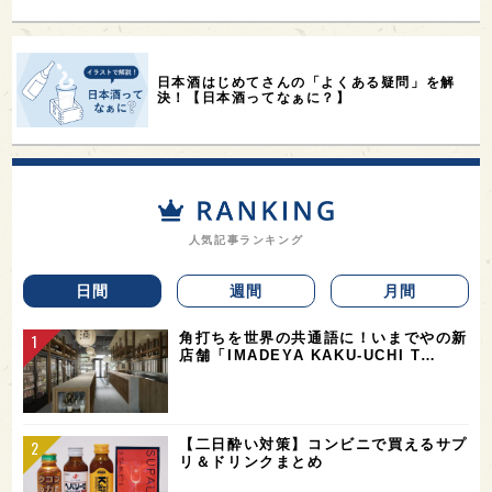
日本酒はじめてさんの「よくある疑問」を解
決！【日本酒ってなぁに？】
人気記事ランキング
日間
週間
月間
角打ちを世界の共通語に！いまでやの新
店舗「IMADEYA KAKU-UCHI T…
【二日酔い対策】コンビニで買えるサプ
リ＆ドリンクまとめ