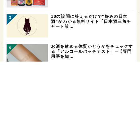
10の設問に答えるだけで“好みの日本
酒”がわかる無料サイト「日本酒三角チ
ャート診…
お酒を飲める体質かどうかをチェックす
る「アルコールパッチテスト」─【専門
用語を知…
花酵母で醸した18銘柄のお酒を飲み比
べ！「第16回 花の宴 in 東京」が、8/
…