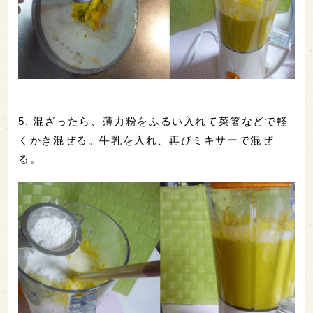
5, 混ざったら、薄力粉をふるい入れて菜箸などで軽
くかき混ぜる。牛乳を入れ、再びミキサーで混ぜ
る。