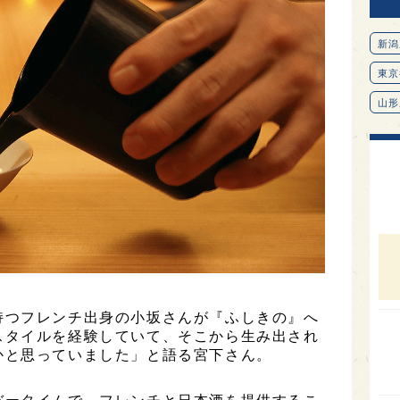
新潟
東京
山形
愛知
北海
オピ
広島
石川
富山
SAK
持つフレンチ出身の小坂さんが『ふしきの』へ
スタイルを経験していて、そこから生み出され
山口
かと思っていました」と語る宮下さん。
大分
福岡