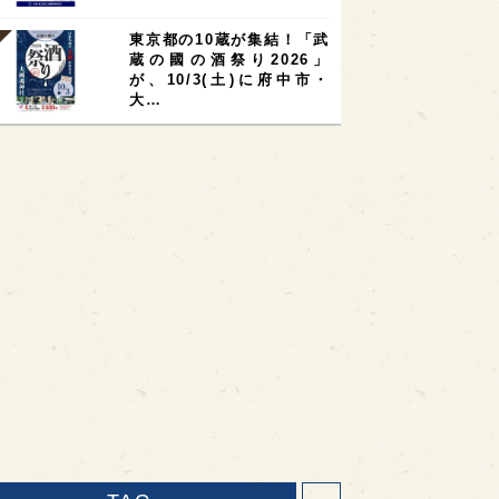
東京都の10蔵が集結！「武
蔵の國の酒祭り2026」
が、10/3(土)に府中市・
大…