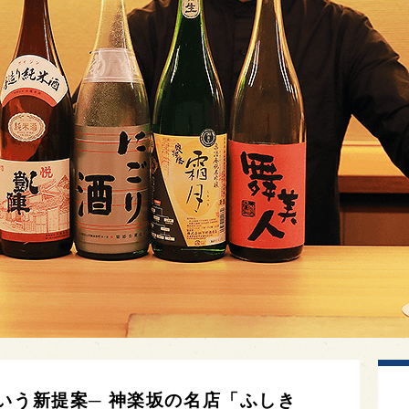
いう新提案─ 神楽坂の名店「ふしき