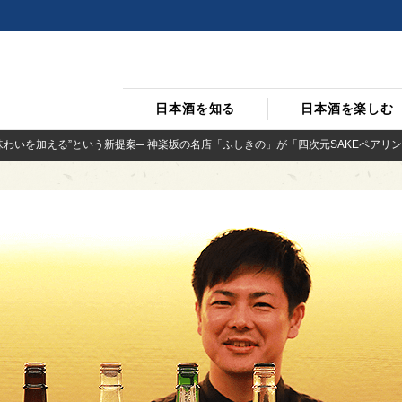
日本酒を知る
日本酒を楽しむ
味わいを加える”という新提案─ 神楽坂の名店「ふしきの」が「四次元SAKEペアリ