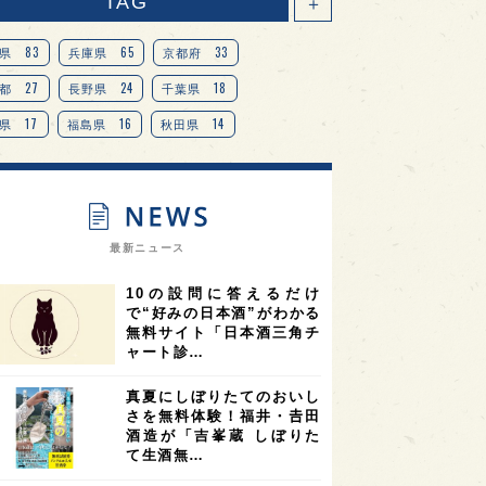
TAG
＋
83
65
33
県
兵庫県
京都府
27
24
18
都
長野県
千葉県
17
16
14
県
福島県
秋田県
14
14
13
県
宮城県
岐阜県
13
12
11
道
茨城県
栃木県
9
9
ニオンリーダーの視点
埼玉県
最新ニュース
8
7
7
県
山梨県
ヨーロッパ
10の設問に答えるだけ
7
7
7
6
県
奈良県
滋賀県
和歌山県
で“好みの日本酒”がわかる
無料サイト「日本酒三角チ
6
6
5
5
県
フランス
高知県
島根県
ャート診…
5
5
5
4
E100
佐賀県
岡山県
岩手県
真夏にしぼりたてのおいし
4
4
4
県
アメリカ
神奈川県
さを無料体験！福井・𠮷田
酒造が「吉峯蔵 しぼりた
4
3
3
3
県
三重県
大阪府
青森県
て生酒無…
3
3
3
2
県
スペイン
香港
福井県