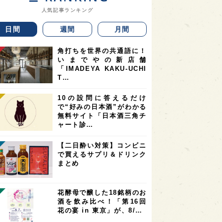
人気記事ランキング
日間
週間
月間
角打ちを世界の共通語に！
いまでやの新店舗
「IMADEYA KAKU-UCHI
T…
10の設問に答えるだけ
で“好みの日本酒”がわかる
無料サイト「日本酒三角チ
ャート診…
【二日酔い対策】コンビニ
で買えるサプリ＆ドリンク
まとめ
花酵母で醸した18銘柄のお
酒を飲み比べ！「第16回
花の宴 in 東京」が、8/…