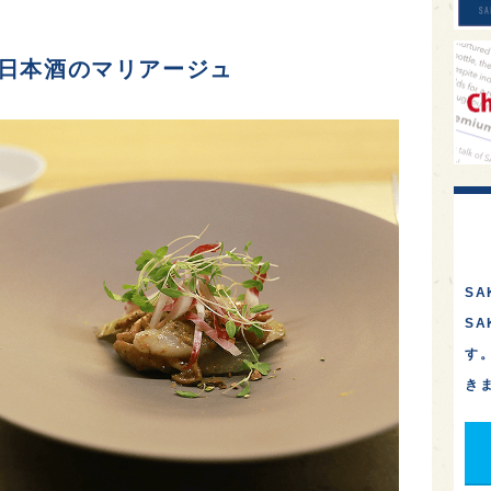
×日本酒のマリアージュ
SA
S
す
き