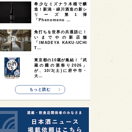
希少なミズナラ木桶で醸
2
2
2
造！新潟・緑川酒造の新シ
ストラリア
台湾
アジア
リーズ第1弾
2
1
1
KEの時代を生きる
静岡県
長崎県
「Phenomeno …
1
1
1
県
現役蔵人
愛媛県
角打ちを世界の共通語に！
いまでやの新店舗
1
1
1
めぐり
シンガポール
カナダ
「IMADEYA KAKU-UCHI
1
1
1
1
T…
県
熊本県
徳島県
北米
1
1
1
リス
ノルウェー
新宿区
東京都の10蔵が集結！「武
蔵の國の酒祭り2026」
1
1
1
伎町
沖縄県
鳥取県
が、10/3(土)に府中市・
大…
1
etimes_image_4
もっと読む