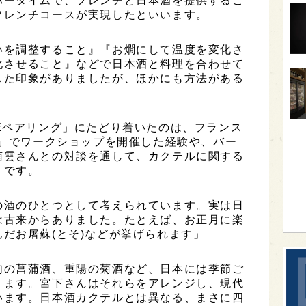
バータイムで、フレンチと日本酒を提供するこ
フレンチコースが実現したといいます。
オー
SA
いを調整すること』『お燗にして温度を変化さ
化させること』などで日本酒と料理を合わせて
香川
した印象がありましたが、ほかにも方法がある
全蔵
」
群馬
Eペアリング」にたどり着いたのは、フランス
イギ
8」でワークショップを開催した経験や、バー
南雲さんとの対談を通して、カクテルに関する
歌舞
うです。
sak
の酒のひとつとして考えられています。実は日
は古来からありました。たとえば、お正月に楽
だお屠蘇(とそ)などが挙げられます」
句の菖蒲酒、重陽の菊酒など、日本には季節ご
ります。宮下さんはそれらをアレンジし、現代
います。日本酒カクテルとは異なる、まさに四