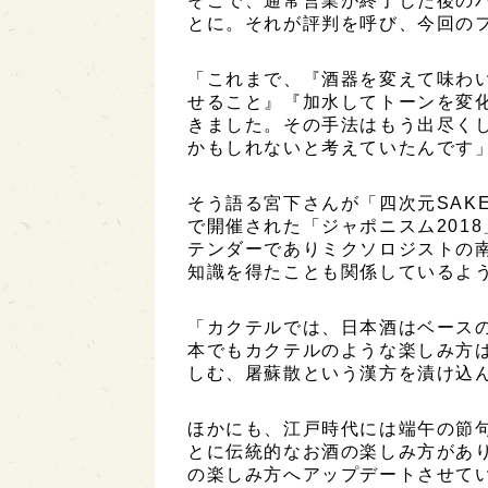
そこで、通常営業が終了した後の
とに。それが評判を呼び、今回の
「これまで、『酒器を変えて味わ
せること』『加水してトーンを変
きました。その手法はもう出尽く
かもしれないと考えていたんです
そう語る宮下さんが「四次元SAK
で開催された「ジャポニスム201
テンダーでありミクソロジストの
知識を得たことも関係しているよ
「カクテルでは、日本酒はベース
本でもカクテルのような楽しみ方
しむ、屠蘇散という漢方を漬け込ん
ほかにも、江戸時代には端午の節
とに伝統的なお酒の楽しみ方があ
の楽しみ方へアップデートさせて