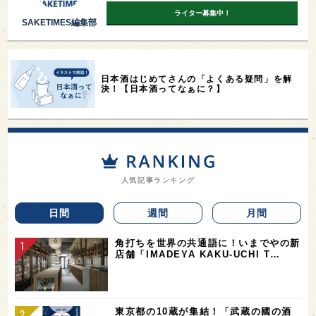
ライター募集中！
SAKETIMES編集部
日本酒はじめてさんの「よくある疑問」を解
決！【日本酒ってなぁに？】
人気記事ランキング
日間
週間
月間
角打ちを世界の共通語に！いまでやの新
店舗「IMADEYA KAKU-UCHI T…
東京都の10蔵が集結！「武蔵の國の酒