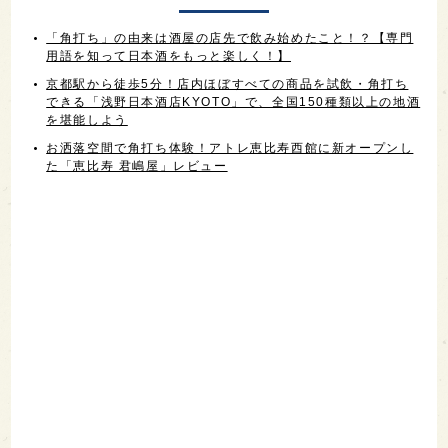
「角打ち」の由来は酒屋の店先で飲み始めたこと！？【専門
用語を知って日本酒をもっと楽しく！】
京都駅から徒歩5分！店内ほぼすべての商品を試飲・角打ち
できる「浅野日本酒店KYOTO」で、全国150種類以上の地酒
を堪能しよう
お洒落空間で角打ち体験！アトレ恵比寿西館に新オープンし
た「恵比寿 君嶋屋」レビュー