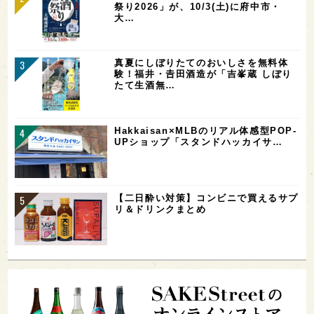
祭り2026」が、10/3(土)に府中市・
大…
真夏にしぼりたてのおいしさを無料体
験！福井・𠮷田酒造が「吉峯蔵 しぼり
たて生酒無…
Hakkaisan×MLBのリアル体感型POP-
UPショップ「スタンドハッカイサ…
【二日酔い対策】コンビニで買えるサプ
リ＆ドリンクまとめ