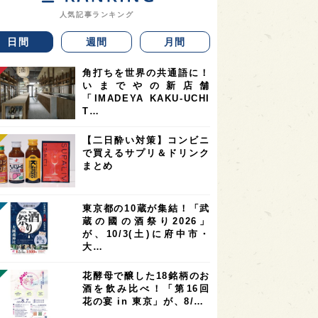
人気記事ランキング
日間
週間
月間
角打ちを世界の共通語に！
いまでやの新店舗
「IMADEYA KAKU-UCHI
T…
【二日酔い対策】コンビニ
で買えるサプリ＆ドリンク
まとめ
東京都の10蔵が集結！「武
蔵の國の酒祭り2026」
が、10/3(土)に府中市・
大…
花酵母で醸した18銘柄のお
酒を飲み比べ！「第16回
花の宴 in 東京」が、8/…