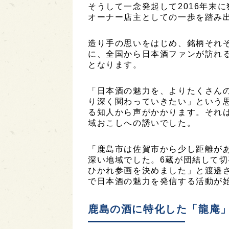
そうして一念発起して2016年末
オーナー店主としての一歩を踏み
造り手の思いをはじめ、銘柄それ
に、全国から日本酒ファンが訪れ
となります。
「日本酒の魅力を、よりたくさん
り深く関わっていきたい」という
る知人から声がかかります。それ
域おこしへの誘いでした。
「鹿島市は佐賀市から少し距離が
深い地域でした。6蔵が団結して
ひかれ参画を決めました」と渡邉
で日本酒の魅力を発信する活動が
鹿島の酒に特化した「龍庵