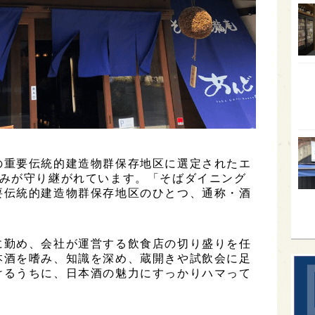
オー
SA
香川
全蔵
群馬
イギ
歌舞
の重要伝統的建造物群保存地区に選定されたエ
なみが守り継がれています。「そばダイニング
sak
要伝統的建造物群保存地区のひとつ、通称・酒
に勤め、会社が運営する飲食店の切り盛りを任
本酒を嗜み、知識を深め、蔵開きや試飲会に足
けるうちに、日本酒の魅力にすっかりハマって