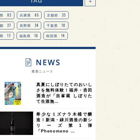
TAG
＋
83
65
33
県
兵庫県
京都府
27
24
18
都
長野県
千葉県
17
16
14
県
福島県
秋田県
14
14
13
県
宮城県
岐阜県
13
12
11
道
茨城県
栃木県
9
9
ニオンリーダーの視点
埼玉県
最新ニュース
8
7
7
県
山梨県
ヨーロッパ
真夏にしぼりたてのおいし
7
7
7
6
県
奈良県
滋賀県
和歌山県
さを無料体験！福井・𠮷田
酒造が「吉峯蔵 しぼりた
6
6
5
5
県
フランス
高知県
島根県
て生酒無…
5
5
5
4
E100
佐賀県
岡山県
岩手県
希少なミズナラ木桶で醸
4
4
4
県
アメリカ
神奈川県
造！新潟・緑川酒造の新シ
リーズ第1弾
4
3
3
3
県
三重県
大阪府
青森県
「Phenomeno …
3
3
3
2
県
スペイン
香港
福井県