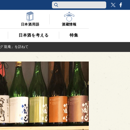
Twitt
F
日本酒用語
酒蔵情報
日本酒を考える
特集
グ 龍庵」を訪ねて