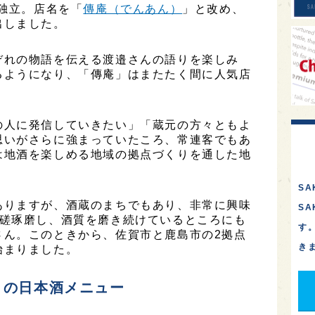
に独立。店名を「
傳庵（でんあん）
」と改め、
出しました。
ぞれの物語を伝える渡邉さんの語りを楽しみ
るようになり、「傳庵」はまたたく間に人気店
の人に発信していきたい」「蔵元の方々ともよ
思いがさらに強まっていたころ、常連客でもあ
は地酒を楽しめる地域の拠点づくりを通した地
SA
ありますが、酒蔵のまちでもあり、非常に興味
S
切磋琢磨し、酒質を磨き続けているところにも
す
さん。このときから、佐賀市と鹿島市の2拠点
き
始まりました。
」の日本酒メニュー