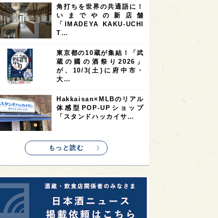
角打ちを世界の共通語に！
2
2
2
いまでやの新店舗
ストラリア
台湾
アジア
「IMADEYA KAKU-UCHI
2
1
1
KEの時代を生きる
静岡県
長崎県
T…
1
1
1
県
現役蔵人
愛媛県
東京都の10蔵が集結！「武
蔵の國の酒祭り2026」
1
1
1
めぐり
シンガポール
カナダ
が、10/3(土)に府中市・
1
1
1
1
大…
県
熊本県
徳島県
北米
1
1
1
リス
ノルウェー
新宿区
Hakkaisan×MLBのリアル
体感型POP-UPショップ
1
1
1
伎町
沖縄県
鳥取県
「スタンドハッカイサ…
1
etimes_image_4
もっと読む