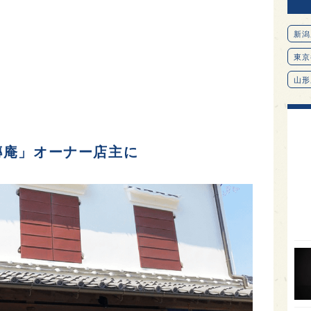
新潟
東京
山形
愛知
北海
傳庵」オーナー店主に
オピ
広島
石川
富山
SAK
山口
大分
福岡