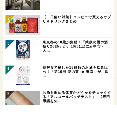
【二日酔い対策】コンビニで買えるサプ
リ＆ドリンクまとめ
東京都の10蔵が集結！「武蔵の國の酒
祭り2026」が、10/3(土)に府中市・
大…
花酵母で醸した18銘柄のお酒を飲み比
べ！「第16回 花の宴 in 東京」が、8/
…
お酒を飲める体質かどうかをチェックす
る「アルコールパッチテスト」─【専門
用語を知…