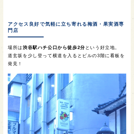
アクセス良好で気軽に立ち寄れる梅酒・果実酒専
門店
場所は
渋谷駅ハチ公口から徒歩2分
という好立地。
道玄坂を少し登って横道を入るとビルの3階に看板を
発見！