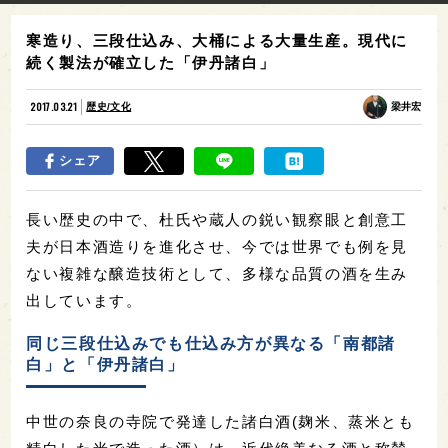
寒造り、三段仕込み、大桶による大量生産。現代に
続く製法が確立した「伊丹諸白」
2017.03.21
歴史/文化
梁井宏
シェア
長い歴史の中で、杜氏や蔵人の鋭い観察眼と創意工
夫が日本酒造りを進化させ、今では世界でも例を見
ない複雑な醸造技術として、多様な品質の酒を生み
出しています。
同じ三段仕込みでも仕込み方が異なる「南都諸
白」と「伊丹諸白」
中世の奈良の寺院で発達した諸白酒(麹米、蒸米とも