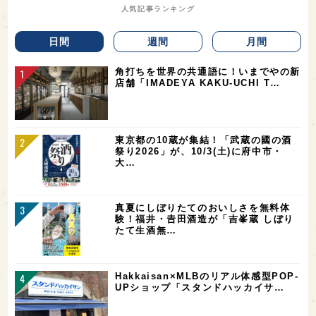
人気記事ランキング
日間
週間
月間
角打ちを世界の共通語に！いまでやの新
店舗「IMADEYA KAKU-UCHI T…
東京都の10蔵が集結！「武蔵の國の酒
祭り2026」が、10/3(土)に府中市・
大…
真夏にしぼりたてのおいしさを無料体
験！福井・𠮷田酒造が「吉峯蔵 しぼり
たて生酒無…
Hakkaisan×MLBのリアル体感型POP-
UPショップ「スタンドハッカイサ…