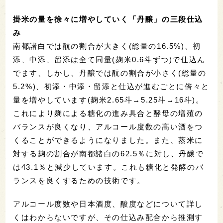
掛米の量を徐々に増やしていく「丹醸」の三段仕込
み
南都諸白では酛の割合が大きく(総量の16.5%)、初
添、中添、留添は全て同量(麹米0.6斗ずつ)で仕込ん
でます、しかし、丹醸では酛の割合が小さく(総量の
5.2%)、初添・中添・留添と仕込が進むごとに倍々と
量を増やしています(麹米2.65斗→5.25斗→16斗)。
これにより麹による糖化の進み具合と酵母の増殖の
バランスが良くなり、アルコール度数の高い酒をつ
くることができるようになりました。また、蒸米に
対する麹の割合が南都諸白の62.5％に対し、丹醸で
は43.1％と減少しています。これも糖化と発酵のバ
ランスを良くするための技術です。
アルコール度数や日本酒度、酸度などについて詳し
くはわからないですが、その仕込み配合から推測す