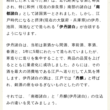
精白した米で造った酒）は、近代絶美なる酒と称賛
され、特に和州（現在の奈良県）南部の諸白は
「南
都諸白」
として諸国第一とされました。しかし、江
戸時代になると摂津(現在の大阪府・兵庫県)の伊丹、
池田、鴻池などで造られる
「伊丹諸白」
が台頭する
ようになります。
伊丹諸白は、当初は新酒から間酒、寒前酒、寒酒、
春酒と、1年に5期にわたって造られていましたが、
寒造りに造りを集中することで、商品の品質を上げ
るとともに量産化に成功しました。さらには、その
酒を最大の消費地である江戸へ送りだして人気を博
します。伊丹諸白の酒は、江戸では
「丹醸」
と呼ば
れ、銘酒の座をゆるぎないものとしたのです。
それでは、「南都諸白」と「丹醸(伊丹諸白)」の仕込
みの違いを見てみましょう。