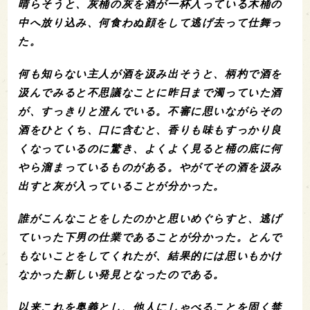
晴らそうと、灰桶の灰を酒が一杯入っている木桶の
中へ放り込み、何食わぬ顔をして逃げ去って仕舞っ
た。
何も知らない主人が酒を汲み出そうと、柄杓で酒を
汲んでみると不思議なことに昨日まで濁っていた酒
が、すっきりと澄んでいる。不審に思いながらその
酒をひとくち、口に含むと、香りも味もすっかり良
くなっているのに驚き、よくよく見ると桶の底に何
やら溜まっているものがある。やがてその酒を汲み
出すと灰が入っていることが分かった。
誰がこんなことをしたのかと思いめぐらすと、逃げ
ていった下男の仕業であることが分かった。とんで
もないことをしてくれたが、結果的には思いもかけ
なかった新しい発見となったのである。
以来これを奥義とし、他人にしゃべることを固く禁