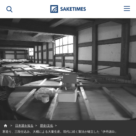
SAKETIMES
日本酒を知る
歴史/文化
寒造り、三段仕込み、大桶による大量生産。現代に続く製法が確立した「伊丹諸白」