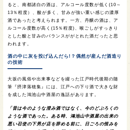
ると、南都諸白の酒は、アルコール度数が低く(10～
13％程度）、酸が多く、甘みが強い重い感じの濃厚
酒であったと考えられます。一方、丹醸の酒は、ア
ルコール度数が高く(15％程度)、喉ごしがすっきり
とした酸と甘みのバランスががとれた酒だったと思
われます。
酒の中に灰を投げ込んだら!？偶然が産んだ酒造り
の技術
大坂の風俗や出来事などを綴った江戸時代後期の随
筆『摂津落穂集』には、江戸への下り酒で大きな財
を成した鴻池山中酒屋の逸話があります。
「昔は今のような澄み酒ではなく、今のどぶろくの
ような酒であった。ある時、鴻池山中酒屋の出来の
悪い召使の下男が店を辞める前に、日ごろの恨みを