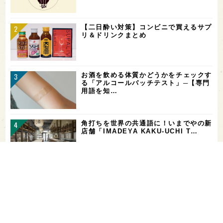
【二日酔い対策】コンビニで買えるサプ
リ＆ドリンクまとめ
お酒を飲める体質かどうかをチェックす
る「アルコールパッチテスト」─【専門
用語を知…
角打ちを世界の共通語に！いまでやの新
店舗「IMADEYA KAKU-UCHI T…
「飲み続ければ、お酒に強くなる」っ
て、本当？【日本酒好きの医師に聞く！
日本酒と健…