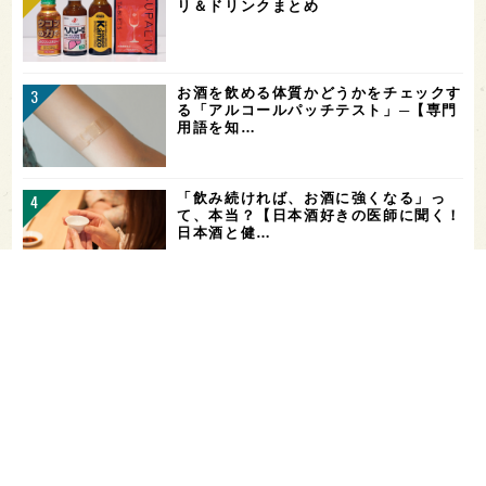
リ＆ドリンクまとめ
お酒を飲める体質かどうかをチェックす
る「アルコールパッチテスト」─【専門
用語を知…
「飲み続ければ、お酒に強くなる」っ
て、本当？【日本酒好きの医師に聞く！
日本酒と健…
希少なミズナラ木桶で醸造！新潟・緑川
酒造の新シリーズ第1弾「Phenomeno
…