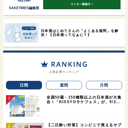
ライター募集中！
SAKETIMES編集部
日本酒はじめてさんの「よくある疑問」を解
決！【日本酒ってなぁに？】
人気記事ランキング
日間
週間
月間
全国50蔵・150種類以上の日本酒が大集
合！「KISSYOサケフェス」が、9/2…
【二日酔い対策】コンビニで買えるサプ