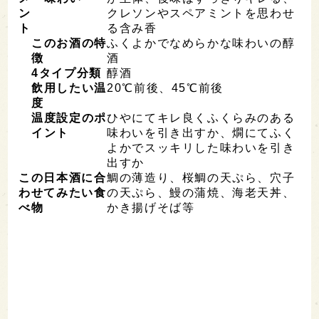
ン
クレソンやスペアミントを思わせ
ト
る含み香
このお酒の特
ふくよかでなめらかな味わいの醇
徴
酒
4
タイプ分類
醇酒
飲用したい温
20℃前後、45℃前後
度
温度設定のポ
ひやにてキレ良くふくらみのある
イント
味わいを引き出すか、燗にてふく
よかでスッキリした味わいを引き
出すか
この日本酒に合
鯛の薄造り、桜鯛の天ぷら、穴子
わせてみたい食
の天ぷら、鰻の蒲焼、海老天丼、
べ物
かき揚げそば等