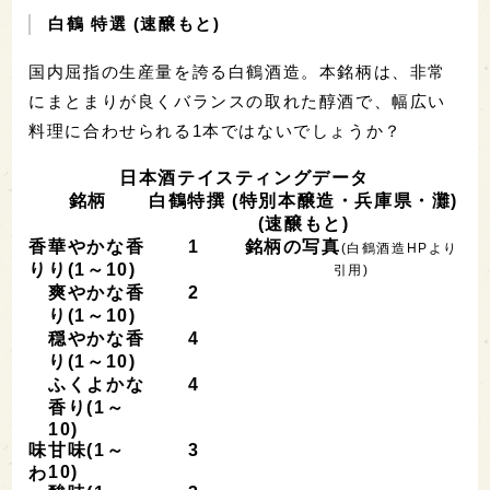
白鶴 特選 (速醸もと)
国内屈指の生産量を誇る白鶴酒造。本銘柄は、非常
にまとまりが良くバランスの取れた醇酒で、幅広い
料理に合わせられる1本ではないでしょうか？
日本酒テイスティングデータ
銘柄
白鶴特撰 (特別本醸造・兵庫県・灘)
(速醸もと)
香
華やかな香
1
銘柄の写真
(白鶴酒造HPより
り
り(1～10)
引用)
爽やかな香
2
り(1～10)
穏やかな香
4
り(1～10)
ふくよかな
4
香り(1～
10)
味
甘味(1～
3
10)
わ