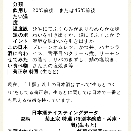
分類
飲用し
20℃前後、または45℃前後
たい温
度
温度設
ひやにてふくらみがありなめらかな味
定のポ
わいを引き出すか、燗にてふくよかで
イント
濃醇な味わいを引き出すか
この日本
プレーンオムレツ、かつ丼、ハヤシラ
酒に合わ
イス、舌平目のクリーム煮、サーモン
せてみた
の造り、サバのきずし、鯖の塩焼き、
い食べ物
さんまの塩焼き等
菊正宗 特選 (生もと)
現在、「上撰」以上の日本酒はすべて“生もとづく
り”をしてる菊正宗。生もとに関しては日本で一番と
も思える技術を持っています。
日本酒テイスティングデータ
銘柄
菊正宗 特選 (特別本醸造・兵庫・
灘)(生もと)