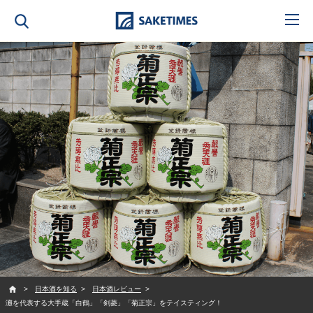
SAKETIMES
日本酒を知る
日本酒レビュー
灘を代表する大手蔵「白鶴」「剣菱」「菊正宗」をテイスティング！