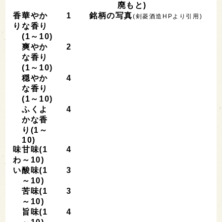
廃もと)
香
華やか
1
銘柄の写真
(剣菱酒造HPより引用)
り
な香り
(1～10)
爽やか
2
な香り
(1～10)
穏やか
4
な香り
(1～10)
ふくよ
4
かな香
り(1～
10)
味
甘味(1
4
わ
～10)
い
酸味(1
3
～10)
苦味(1
3
～10)
旨味(1
4