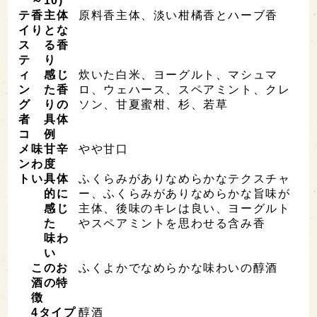
～10)
テ
香
主体
原料香主体、淡い柑橘香とハーブ香
イ
り
とな
ス
る香
テ
り
ィ
感じ
炊いた白米、ヨーグルト、マシュマ
ン
た香
ロ、ウェハース、スペアミント、クレ
グ
りの
ソン、甘夏蜜柑、杉、若草
者
具体
コ
例
メ
味
甘辛
やや甘口
ン
わ
度
ト
い
具体
ふくらみがありなめらかなテクスチャ
的に
ー、ふくらみがありなめらかな旨味が
感じ
主体、後味のキレは良い、ヨーグルト
た
やスペアミントを思わせる含み香
味わ
い
このお
ふくよかでなめらかな味わいの醇酒
酒の特
徴
4
タイプ
醇酒