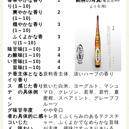
香
華やかな香り
1
銘柄の写真
(菊正宗HP
り
(1～10)
より引用)
爽やかな香り
2
(1～10)
穏やかな香り
3
(1～10)
ふくよかな香
3
り(1～10)
味
甘味(1～10)
3
わ
酸味(1～10)
4
い
苦味(1～10)
4
旨味(1～10)
4
テ
香
主体となる
原料香主体、淡いハーブの香り
イ
り
香り
ス
感じた香り
炊いた白米、ヨーグルト、マシュ
テ
の具体例
マロ、クレソン、若草、若竹、夏
ィ
蜜柑、スペアミント、グレープフ
ン
ルーツ
グ
味
甘辛度
やや辛口
者
わ
具体的に感
キレ良くふくらみのあるテクスチ
コ
い
じた
ャー、ふくよかでなめらかな旨味
メ
味わい
が主体、後味はすっきりキレる、