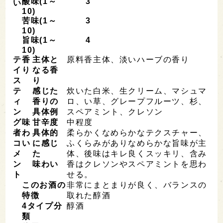
酸味(1～
3
い
10)
苦味(1～
3
10)
旨味(1～
4
10)
テ
香
主体と
原料香主体、淡いハーブの香り
イ
り
なる香
ス
り
テ
感じた
炊いた白米、生クリーム、マシュマ
ィ
香りの
ロ、い草、グレープフルーツ、杉、
ン
具体例
スペアミント、クレソン
グ
味
甘辛度
中程度
者
わ
具体的
柔らかくなめらかなテクスチャー、
コ
い
に感じ
ふくらみがありなめらかな旨味が主
メ
た
体、後味はキレ良くスッキリ、含み
ン
味わい
香はクレソンやスペアミントを思わ
ト
せる。
このお酒の
非常にまとまりが良く、バランスの
特徴
取れた醇酒
4
タイプ分
醇酒
類