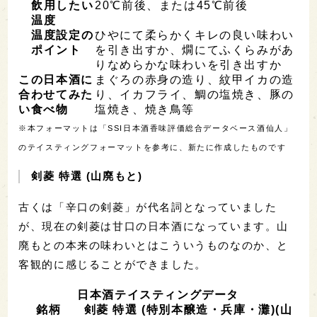
飲用したい
20℃前後、または45℃前後
温度
温度設定の
ひやにて柔らかくキレの良い味わい
ポイント
を引き出すか、燗にてふくらみがあ
りなめらかな味わいを引き出すか
この日本酒に
まぐろの赤身の造り、紋甲イカの造
合わせてみた
り、イカフライ、鯛の塩焼き、豚の
い食べ物
塩焼き、焼き鳥等
※本フォーマットは「SSI日本酒香味評価総合データベース酒仙人」
のテイスティングフォーマットを参考に、新たに作成したものです
剣菱 特選 (山廃もと)
古くは「辛口の剣菱」が代名詞となっていました
が、現在の剣菱は甘口の日本酒になっています。山
廃もとの本来の味わいとはこういうものなのか、と
客観的に感じることができました。
日本酒テイスティングデータ
銘柄
剣菱 特選 (特別本醸造・兵庫・灘)(山