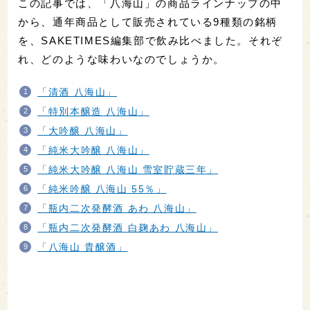
この記事では、「八海山」の商品ラインナップの中
から、通年商品として販売されている9種類の銘柄
を、SAKETIMES編集部で飲み比べました。それぞ
れ、どのような味わいなのでしょうか。
「清酒 八海山」
「特別本醸造 八海山」
「大吟醸 八海山」
「純米大吟醸 八海山」
「純米大吟醸 八海山 雪室貯蔵三年」
「純米吟醸 八海山 55％」
「瓶内二次発酵酒 あわ 八海山」
「瓶内二次発酵酒 白麹あわ 八海山」
「八海山 貴醸酒」