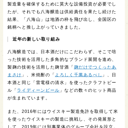
製造量を確保するために莫大な設備投資が必要でし
たが、それでも八海醸造は供給責任を果たし続けた
結果、「八海山」は地酒の枠を飛び出し、全国区の
銘柄へと推し上がっていきました。
近年の新しい取り組み
八海醸造では、日本酒だけにこだわらず、そこで培
った技術を活用した多角的なブランド展開を進め、
製麹の技術を活用した麹甘酒「
麹だけでつくったあ
まさけ
」、米焼酎の「
よろしく千萬あるべし
」、日
本酒と同じ「雷電様の清水」を使ったクラフトビー
ル「
ライディーンビール
」などの数々のヒット商品
が生まれています。
また、2016年にはウイスキー製造免許を取得して米
を使ったウイスキーの製造に挑戦し、その発展形と
して、2019年には別事業体のグループ会社を設立。