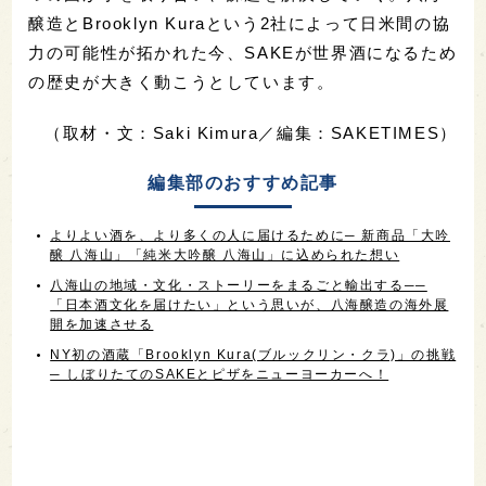
醸造とBrooklyn Kuraという2社によって日米間の協
力の可能性が拓かれた今、SAKEが世界酒になるため
の歴史が大きく動こうとしています。
（取材・文：Saki Kimura／編集：SAKETIMES）
編集部のおすすめ記事
よりよい酒を、より多くの人に届けるために─ 新商品「大吟
醸 八海山」「純米大吟醸 八海山」に込められた想い
八海山の地域・文化・ストーリーをまるごと輸出する──
「日本酒文化を届けたい」という思いが、八海醸造の海外展
開を加速させる
NY初の酒蔵「Brooklyn Kura(ブルックリン・クラ)」の挑戦
─ しぼりたてのSAKEとピザをニューヨーカーへ！