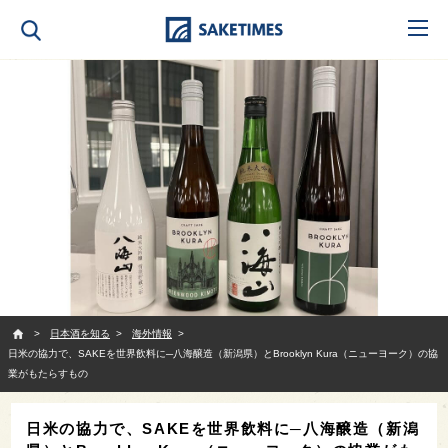
SAKETIMES
日本酒を知る
海外情報
日米の協力で、SAKEを世界飲料に─八海醸造（新潟県）とBrooklyn Kura（ニューヨーク）の協
業がもたらすもの
日米の協力で、SAKEを世界飲料に─八海醸造（新潟