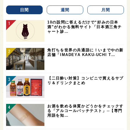
日間
週間
月間
10の設問に答えるだけで“好みの日本
酒”がわかる無料サイト「日本酒三角チ
ャート診…
角打ちを世界の共通語に！いまでやの新
店舗「IMADEYA KAKU-UCHI T…
【二日酔い対策】コンビニで買えるサプ
リ＆ドリンクまとめ
お酒を飲める体質かどうかをチェックす
る「アルコールパッチテスト」─【専門
用語を知…