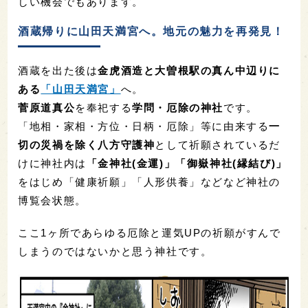
しい機会でもあります。
酒蔵帰りに山田天満宮へ。地元の魅力を再発見！
酒蔵を出た後は
金虎酒造と大曽根駅の真ん中辺りに
ある
「山田天満宮」
へ。
菅原道真公
を奉祀する
学問・厄除の神社
です。
「地相・家相・方位・日柄・厄除」等に由来する
一
切の災禍を除く八方守護神
として祈願されているだ
けに神社内は
「金神社(金運)」「御嶽神社(縁結び)」
をはじめ「健康祈願」「人形供養」などなど神社の
博覧会状態。
ここ1ヶ所であらゆる厄除と運気UPの祈願がすんで
しまうのではないかと思う神社です。