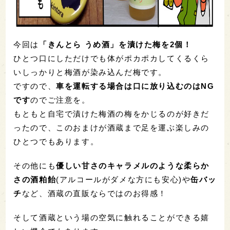
今回は
「きんとら うめ酒」を漬けた梅を2個！
ひとつ口にしただけでも体がポカポカしてくるくら
いしっかりと梅酒が染み込んだ梅です。
ですので、
車を運転する場合は口に放り込むのはNG
です
のでご注意を。
もともと自宅で漬けた梅酒の梅をかじるのが好きだ
ったので、このおまけが酒蔵まで足を運ぶ楽しみの
ひとつでもあります。
その他にも
優しい甘さのキャラメルのような柔らか
さの酒粕飴
(アルコールがダメな方にも安心)や
缶バッ
チ
など、酒蔵の直販ならではのお得感！
そして酒蔵という場の空気に触れることができる嬉