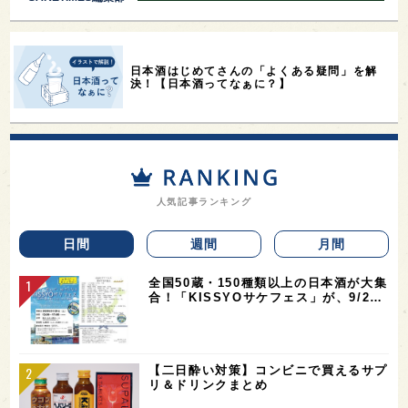
日本酒はじめてさんの「よくある疑問」を解
決！【日本酒ってなぁに？】
人気記事ランキング
日間
週間
月間
全国50蔵・150種類以上の日本酒が大集
合！「KISSYOサケフェス」が、9/2…
【二日酔い対策】コンビニで買えるサプ
リ＆ドリンクまとめ