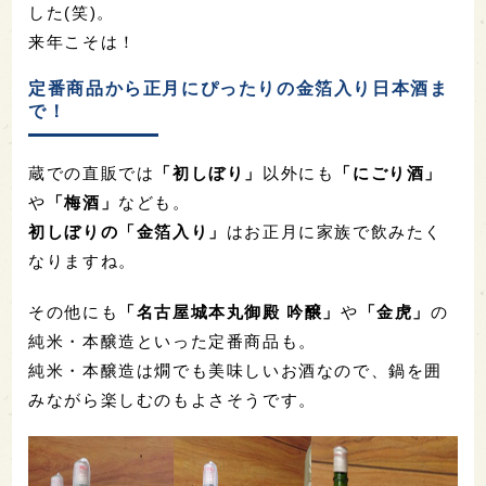
した(笑)。
来年こそは！
定番商品から正月にぴったりの金箔入り日本酒ま
で！
蔵での直販では
「初しぼり」
以外にも
「にごり酒」
や
「梅酒」
なども。
初しぼりの「金箔入り」
はお正月に家族で飲みたく
なりますね。
その他にも
「名古屋城本丸御殿 吟醸」
や
「金虎」
の
純米・本醸造といった定番商品も。
純米・本醸造は燗でも美味しいお酒なので、鍋を囲
みながら楽しむのもよさそうです。