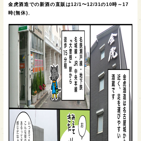
金虎酒造での新酒の直販は12/1〜12/31の10時～17
時(無休)
。