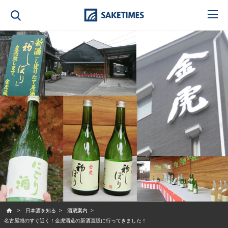
SAKETIMES
日本酒を知る
酒蔵案内
名古屋城のすぐ近く！金虎酒造の新酒直販に行ってきました！