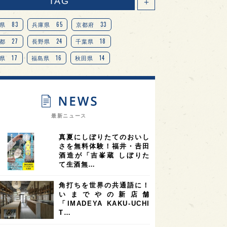
TAG
＋
83
65
33
県
兵庫県
京都府
27
24
18
都
長野県
千葉県
17
16
14
県
福島県
秋田県
14
14
13
県
宮城県
岐阜県
13
12
11
道
茨城県
栃木県
9
9
ニオンリーダーの視点
埼玉県
最新ニュース
8
7
7
県
山梨県
ヨーロッパ
真夏にしぼりたてのおいし
7
7
7
6
県
奈良県
滋賀県
和歌山県
さを無料体験！福井・𠮷田
酒造が「吉峯蔵 しぼりた
6
6
5
5
県
フランス
高知県
島根県
て生酒無…
5
5
5
4
E100
佐賀県
岡山県
岩手県
角打ちを世界の共通語に！
4
4
4
県
アメリカ
神奈川県
いまでやの新店舗
「IMADEYA KAKU-UCHI
4
3
3
3
県
三重県
大阪府
青森県
T…
3
3
3
2
県
スペイン
香港
福井県