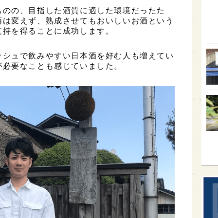
ものの、目指した酒質に適した環境だったた
オー
柄は変えず、熟成させてもおいしいお酒という
支持を得ることに成功します。
SA
香川
ッシュで飲みやすい日本酒を好む人も増えてい
全蔵
が必要なことも感じていました。
群馬
イギ
歌舞
sak