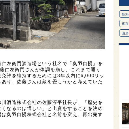
新潟
東京
山形
愛知
北海
オピ
藤仁左衛門酒造場という社名で「奥羽自慢」を
佐藤仁左衛門さんが体調を崩し、これまで通り
広島
免許を維持するためには3年以内に6,000リッ
石川
もあり、佐藤さんは蔵を畳もうかと考えていた
富山
SAK
の川酒造株式会社の佐藤淳平社長が、「歴史を
なくなるのは惜しい」と出資をすることを決め
山口
場は奥羽自慢株式会社と名前を変え、再出発す
大分
福岡