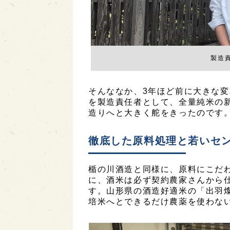
製造
そんななか、3年ほど前に大きな変
を製造責任者として、全量純米の
造りへと大きく舵をきったのです
徹底した原料処理と若いセ
楯の川酒造と同様に、原料にこだ
に、酒米は必ず契約農家さんから
す。山形県の酒造好適米の「出羽
培米へとできるだけ農薬を使わな