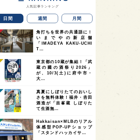
人気記事ランキング
日間
週間
月間
角打ちを世界の共通語に！
いまでやの新店舗
「IMADEYA KAKU-UCHI
T…
東京都の10蔵が集結！「武
蔵の國の酒祭り2026」
が、10/3(土)に府中市・
大…
真夏にしぼりたてのおいし
さを無料体験！福井・𠮷田
酒造が「吉峯蔵 しぼりた
て生酒無…
Hakkaisan×MLBのリアル
体感型POP-UPショップ
「スタンドハッカイサ…