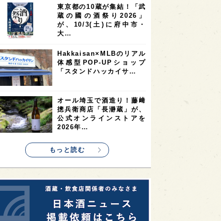
東京都の10蔵が集結！「武
2
2
2
蔵の國の酒祭り2026」
ストラリア
台湾
アジア
が、10/3(土)に府中市・
2
1
1
KEの時代を生きる
静岡県
長崎県
大…
1
1
1
県
現役蔵人
愛媛県
Hakkaisan×MLBのリアル
体感型POP-UPショップ
1
1
1
めぐり
シンガポール
カナダ
「スタンドハッカイサ…
1
1
1
1
県
熊本県
徳島県
北米
1
1
1
リス
ノルウェー
新宿区
オール埼玉で酒造り！藤﨑
摠兵衛商店「長瀞蔵」が、
1
1
1
伎町
沖縄県
鳥取県
公式オンラインストアを
2026年…
1
etimes_image_4
もっと読む