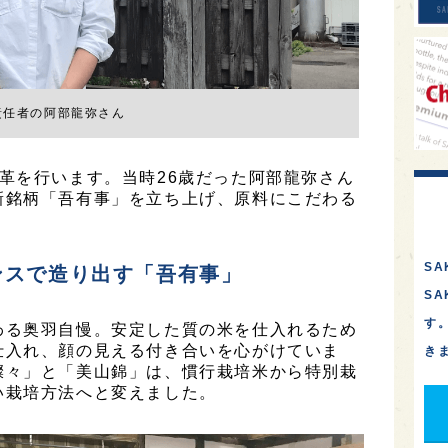
責任者の阿部龍弥さん
革を行います。当時26歳だった阿部龍弥さん
新銘柄「吾有事」を立ち上げ、原料にこだわる
。
SA
ンスで造り出す「吾有事」
S
す
わる奥羽自慢。安定した質の米を仕入れるため
仕入れ、顔の見える付き合いを心がけていま
き
燦々」と「美山錦」は、慣行栽培米から特別栽
い栽培方法へと変えました。