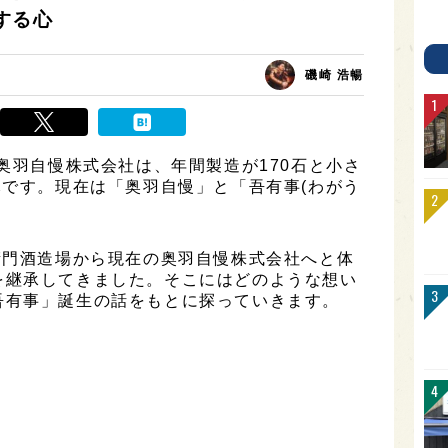
する心
磯崎 浩暢
る奥羽自慢株式会社は、年間製造が170石と小さ
元です。現在は「奥羽自慢」と「吾有事(わがう
。
衛門酒造場から現在の奥羽自慢株式会社へと体
を継承してきました。そこにはどのような想い
吾有事」誕生の話をもとに探っていきます。