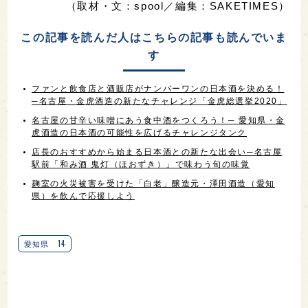
（取材・文：spool／編集：SAKETIMES）
この記事を読んだ人はこちらの記事も読んでいま
す
ファンと飲食店と酒販店がナンバーワンの日本酒を決める！
─名古屋・金虎酒造の新たなチャレンジ「金虎総選挙2020」
名古屋の甘辛い味噌にあう食中酒をつくろう！─ 愛知県・金
虎酒造の日本酒の可能性を広げるチャレンジタンク
店長のおすすめから始まる日本酒との新たな出会い─名古屋
駅前「和み酒 鬼灯（ほおずき）」で味わう旬の味覚
麹室の火災被害を受けた「白老」醸造元・澤田酒造（愛知
県）を飲んで応援しよう
14
愛知県