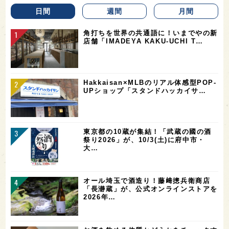
日間
週間
月間
角打ちを世界の共通語に！いまでやの新
店舗「IMADEYA KAKU-UCHI T…
Hakkaisan×MLBのリアル体感型POP-
UPショップ「スタンドハッカイサ…
東京都の10蔵が集結！「武蔵の國の酒
祭り2026」が、10/3(土)に府中市・
大…
オール埼玉で酒造り！藤﨑摠兵衛商店
「長瀞蔵」が、公式オンラインストアを
2026年…