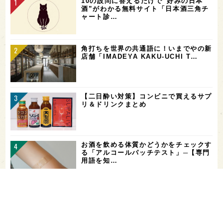
10の設問に答えるだけで“好みの日本
酒”がわかる無料サイト「日本酒三角チ
ャート診…
角打ちを世界の共通語に！いまでやの新
店舗「IMADEYA KAKU-UCHI T…
【二日酔い対策】コンビニで買えるサプ
リ＆ドリンクまとめ
お酒を飲める体質かどうかをチェックす
る「アルコールパッチテスト」─【専門
用語を知…
希少なミズナラ木桶で醸造！新潟・緑川
酒造の新シリーズ第1弾「Phenomeno
…