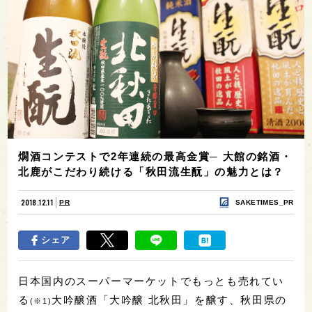
燗酒コンテストで2年連続の最高金賞─ 大館の銘酒・
北鹿がこだわり続ける「秋田流生酛」の魅力とは？
2018.12.11
PR
SAKETIMES_PR
シェア
日本国内のスーパーマーケットでもっとも売れてい
る
大吟醸酒「大吟醸 北秋田」を醸す、秋田県の
(※1)