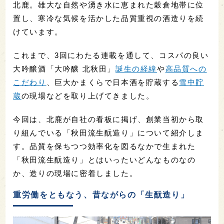
北鹿。雄大な自然や湧き水に恵まれた穀倉地帯に位
置し、寒冷な気候を活かした品質重視の酒造りを続
けています。
これまで、3回にわたる連載を通して、コスパの良い
大吟醸酒「大吟醸 北秋田」
誕生の経緯
や
高品質への
こだわり
、巨大かまくらで日本酒を貯蔵する
雪中貯
蔵
の現場などを取り上げてきました。
今回は、北鹿が自社の看板に掲げ、創業当初から取
り組んでいる「秋田流生酛造り」について紹介しま
す。品質を保ちつつ効率化を図るなかで生まれた
「秋田流生酛造り」とはいったいどんなものなの
か、造りの現場に密着しました。
重労働をともなう、昔ながらの「生酛造り」