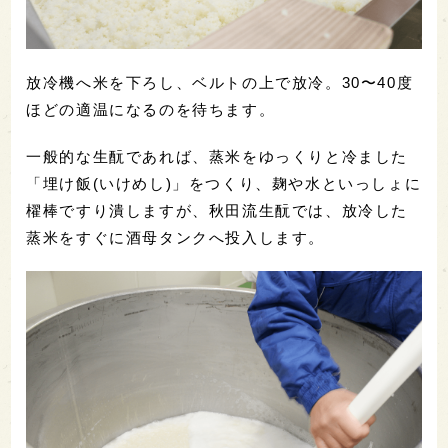
放冷機へ米を下ろし、ベルトの上で放冷。30〜40度
ほどの適温になるのを待ちます。
一般的な生酛であれば、蒸米をゆっくりと冷ました
「埋け飯(いけめし)」をつくり、麹や水といっしょに
櫂棒ですり潰しますが、秋田流生酛では、放冷した
蒸米をすぐに酒母タンクへ投入します。