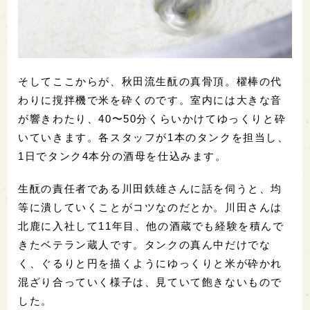
そしてここからが、秋田流生酛の真骨頂。櫂棒の代
わりに撹拌機で米を砕くのです。室内には大きな音
が響きわたり、40〜50分くらいかけてゆっくりと砕
いていきます。各スタッフが1本のタンクを担当し、
1日でタンク4本分の酒母を仕込みます。
生酛の責任者である川田鉄雄さんに話を伺うと、均
等に潰していくことがコツなのだとか。川田さんは
北鹿に入社して11年目、他の酒蔵でも経験を積んで
きたベテラン蔵人です。タンクの真ん中だけでな
く、ぐるりと円を描くようにゆっくりと米が砕かれ
混ざり合っていく様子は、見ていて飽きないもので
した。