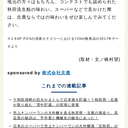
地元の方々はもちろん、コンテストでも認められた
秋田流生酛の味わい。スーパーなどで見かけた際
は、北鹿ならではの味わいをぜひ楽しんでみてくだ
さい。
※1 KSP-POSの清酒カテゴリーにおける720ml瓶商品の2017年デー
タより
(取材・文／橋村望)
sponsored by
株式会社北鹿
これまでの連載記事
十和田湖畔の巨大かまくらで日本酒を貯蔵！？秋田県・北鹿
が取り組む「雪中貯蔵」の現場に密着
売上ナンバーワンの大吟醸を造る秋田県・北鹿の酒造り。高
品質の秘訣は、手作業と機械化の融合にあった！
日本のスーパーで売上ナンバーワンの大吟醸酒「北秋田」が