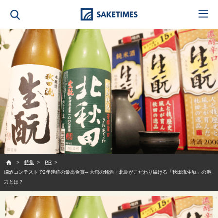
SAKETIMES
特集
PR
燗酒コンテストで2年連続の最高金賞─ 大館の銘酒・北鹿がこだわり続ける「秋田流生酛」の魅
力とは？