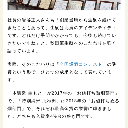
社長の岩谷正人さんも「創業当時から生酛を続けて
きたこともあって、生酛は北鹿のアイデンティティ
です。どれだけ手間がかかっても、今後も続けてい
きたいですね」と、秋田流生酛へのこだわりを強く
語っています。
実際、そのこだわりは「
全国燗酒コンテスト
」の受
賞という形で、ひとつの成果となって表れていま
す。
「本醸造 生もと」が2017年の「お値打ち熱燗部門」
で、「特別純米 北秋田」は2018年の「お値打ちぬる
燗部門」で、それぞれ最高金賞の栄誉に輝きまし
た。どちらも入賞率4%台の狭き門です。