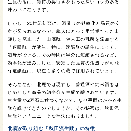
生酛の酒は、独特の奥行きをもった深いコクのある
味わいになります。
しかし、20世紀初頭に、酒造りの効率化と品質の安
定が図られるなかで、蔵人にとって重労働だった山
卸しを廃止した「山廃酛」や人工の乳酸を添加する
「速醸酛」が誕生。特に、速醸酛の誕生によって、
酒母ができるまでの時間は半分に短縮されるなど、
効率化が進みました。安定した品質の酒造りが可能
な速醸酛は、現在も多くの蔵で採用されています。
そんななか、北鹿では現在も、普通酒や純米酒をは
じめとした商品の約半分が生酛で醸されています。
生産量が2万石に近づくなかで、なぜ手間のかかる生
酛を続けてきたのでしょうか。その秘密は、秋田流
生酛というユニークな手法にありました。
北鹿が取り組む「秋田流生酛」の特徴