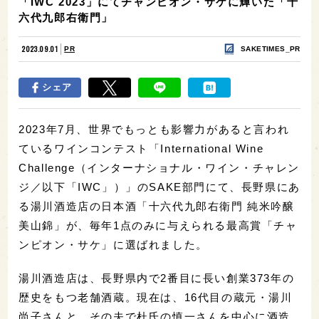
「IWC 2023」にてチャンピオン・サケに輝いた「十
六代九郎右衛門」
2023.09.01
PR
SAKETIMES_PR
シェア
2023年7月、世界でもっとも影響力があると言われ
ているワインコンテスト「International Wine
Challenge（インターナショナル・ワイン・チャレン
ジ／以下「IWC」）」のSAKE部門にて、長野県にあ
る湯川酒造店の日本酒
「十六代九郎右衛門 純米吟醸
美山錦」が、毎年1点のみに与えられる最高賞「チャ
ンピオン・サケ」に選ばれました。
湯川酒造店は、長野県内で2番目に長い創業373年の
歴史をもつ老舗酒蔵。現在は、
16代目の蔵元・湯川
尚子さんと、その夫で杜氏の慎一さんを中心に酒造