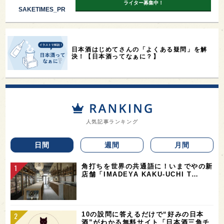
ライター募集中！
SAKETIMES_PR
日本酒はじめてさんの「よくある疑問」を解
決！【日本酒ってなぁに？】
人気記事ランキング
日間
週間
月間
角打ちを世界の共通語に！いまでやの新
店舗「IMADEYA KAKU-UCHI T…
10の設問に答えるだけで“好みの日本
酒”がわかる無料サイト「日本酒三角チ