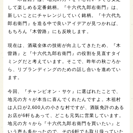
して楽しめる定番銘柄。『十六代九郎右衛門』は、
新しいことにチャレンジしていく銘柄。
『十六代九
郎右衛門』を造る中で良いアイデアが見つかれば、
もちろん『木曽路』にも反映します。
現在は、酒蔵全体の技術が向上してきたため、『木
曽路』と『十六代九郎右衛門』の役割を見直すタイ
ミングだと考えています。そこで、昨年の秋ごろか
ら、リブランディングのための話し合いを進めてい
ます。
今回、『チャンピオン・サケ』に選ばれたことで、
地元の方々が本当に喜んでくれたんですよ。木祖村
は人口が2,600人の
小さな村ですが、酒販免許のある
お店が6軒もあって、どこも元気に営業しています。
地元の方々から『十六代九郎右衛門を買いたい』と
いう声も多かったので、その6軒でも取り扱っていた