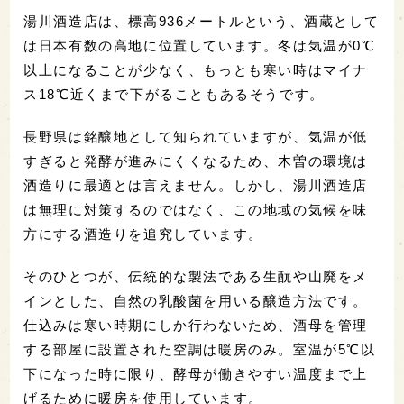
湯川酒造店は、標高936メートルという、酒蔵として
は日本有数の高地に位置しています。
冬は気温が0℃
以上になることが少なく、もっとも寒い時はマイナ
ス18℃近くまで下がることもあるそうです。
長野県は銘醸地として知られていますが、気温が低
すぎると
発酵が進みにくくなるため、木曽の環境は
酒造りに最適とは言えません。しかし、湯川酒造店
は無理に対策するのではなく、この地域の気候を味
方にする酒造りを追究しています。
そのひとつが、伝統的な製法である生酛や山廃をメ
インとした、自然の乳酸菌を用いる醸造方法です。
仕込みは寒い時期にしか行わないため、酒母を管理
する部屋に設置された空調は暖房のみ。室温が5℃以
下になった時に限り、酵母が働きやすい温度まで上
げるために暖房を使用しています。