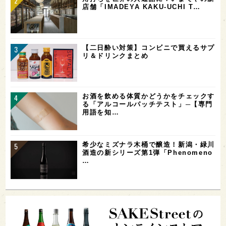
店舗「IMADEYA KAKU-UCHI T…
【二日酔い対策】コンビニで買えるサプ
リ＆ドリンクまとめ
お酒を飲める体質かどうかをチェックす
る「アルコールパッチテスト」─【専門
用語を知…
希少なミズナラ木桶で醸造！新潟・緑川
酒造の新シリーズ第1弾「Phenomeno
…