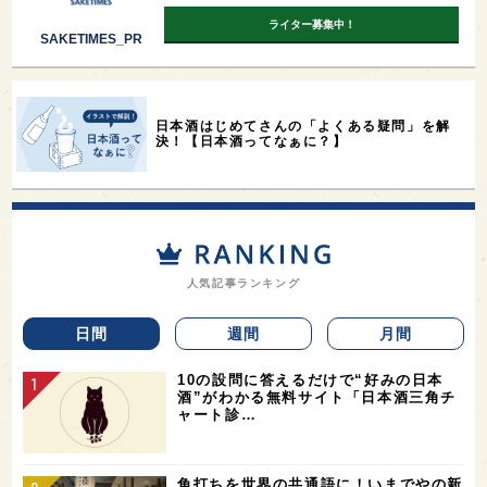
ライター募集中！
SAKETIMES_PR
日本酒はじめてさんの「よくある疑問」を解
決！【日本酒ってなぁに？】
人気記事ランキング
日間
週間
月間
10の設問に答えるだけで“好みの日本
酒”がわかる無料サイト「日本酒三角チ
ャート診…
角打ちを世界の共通語に！いまでやの新