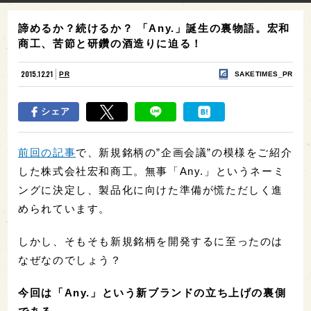
諦めるか？続けるか？ 「Any.」誕生の裏物語。宏和
商工、苦節と研鑽の酒造りに迫る！
2015.12.21
PR
SAKETIMES_PR
シェア
前回の記事
で、新規銘柄の”企画会議”の模様をご紹介
した株式会社宏和商工。無事「Any.」というネーミ
ングに決定し、製品化に向けた準備が慌ただしく進
められています。
しかし、そもそも新規銘柄を開発するに至ったのは
なぜなのでしょう？
今回は「Any.」という新ブランドの立ち上げの裏側