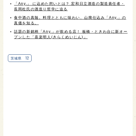
「Any.」 に込めた想いとは？ 宏和日立酒造の製造責任者・
長岡杜氏の酒造り哲学に迫る
食中酒の真髄。料理とともに味わい、山廃仕込み「Any.」の
真価を知る。
話題の新銘柄「Any.」が飲める店！ 板橋・ときわ台に新オー
プンした「喜楽明人(きらくめいじん)」
12
茨城県