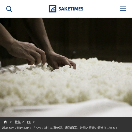
SAKETIMES
特集
PR
諦めるか？続けるか？ 「Any.」誕生の裏物語。宏和商工、苦節と研鑽の酒造りに迫る！