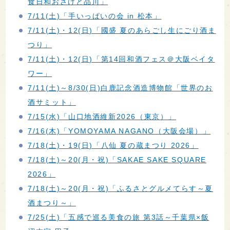
食日和おさけと品川」
7/11(土)「手いっぱいの会 in 松本」
7/11(土)・12(日)「國盛 夏のあらごし生にごり酒ま
つり」
7/11(土)・12(日)「第14回和酒フェス＠大阪ベイタ
ワー」
7/11(土)～8/30(日)白鹿記念酒造博物館「世界のお
酒サミット」
7/15(水)「山口地酒維新2026（東京）」
7/16(木)「YOMOYAMA NAGANO（大阪会場）」
7/18(土)・19(日)「八仙 夏の蔵まつり 2026」
7/18(土)～20(月・祝)「SAKAE SAKE SQUARE
2026」
7/18(土)～20(月・祝)「ふるさとグルメてらす～夏
酒まつり～」
7/25(土)「五感で巡る美食の旅 第3話～千葉県×飯