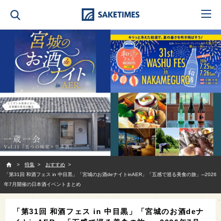
SAKETIMES
特集
おすすめ
「第31回 和酒フェス in 中目黒」「宮城のお酒deナイトinAER」「五感で巡る美食の旅」─2026
年7月開催の日本酒イベントまとめ
「第31回 和酒フェス in 中目黒」「宮城のお酒deナ