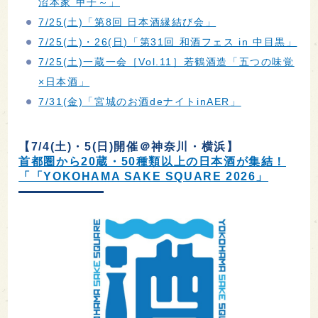
沼本家 甲子～」
7/25(土)「第8回 日本酒縁結び会」
7/25(土)・26(日)「第31回 和酒フェス in 中目黒」
7/25(土)一蔵一会［Vol.11］若鶴酒造「五つの味覚
×日本酒」
7/31(金)「宮城のお酒deナイトinAER」
【7/4(土)・5(日)開催＠神奈川・横浜】
首都圏から20蔵・50種類以上の日本酒が集結！
「「YOKOHAMA SAKE SQUARE 2026」