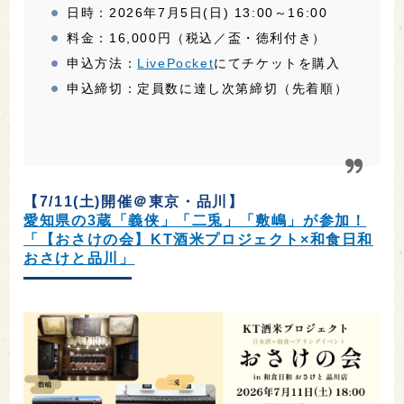
日時：2026年7月5日(日) 13:00～16:00
料金：16,000円（税込／盃・徳利付き）
申込方法：
LivePocket
にてチケットを購入
申込締切：定員数に達し次第締切（先着順）
【7/11(土)開催＠東京・品川】
愛知県の3蔵「義侠」「二兎」「敷嶋」が参加！
「【おさけの会】KT酒米プロジェクト×和食日和
おさけと品川」