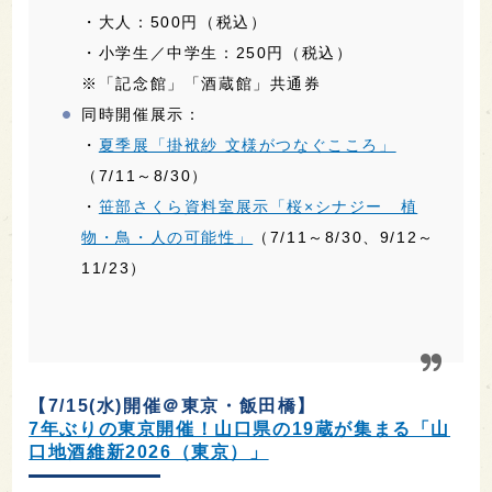
・大人：500円（税込）
・小学生／中学生：250円（税込）
※「記念館」「酒蔵館」共通券
同時開催展示：
・
夏季展「掛袱紗 文様がつなぐこころ」
（7/11～8/30）
・
笹部さくら資料室展示「桜×シナジー 植
物・鳥・人の可能性」
（7/11～8/30、9/12～
11/23）
【7/15(水)開催＠東京・飯田橋】
7年ぶりの東京開催！山口県の19蔵が集まる「山
口地酒維新2026（東京）」