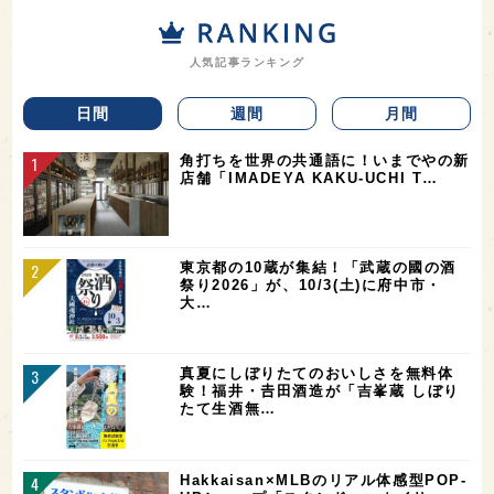
人気記事ランキング
日間
週間
月間
角打ちを世界の共通語に！いまでやの新
店舗「IMADEYA KAKU-UCHI T…
東京都の10蔵が集結！「武蔵の國の酒
祭り2026」が、10/3(土)に府中市・
大…
真夏にしぼりたてのおいしさを無料体
験！福井・𠮷田酒造が「吉峯蔵 しぼり
たて生酒無…
Hakkaisan×MLBのリアル体感型POP-