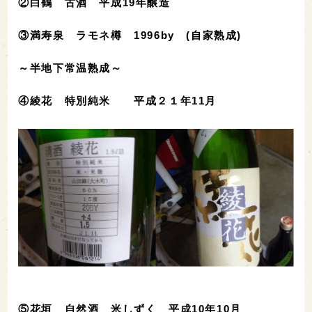
②白鶴 古酒 平成19年醸造
③満寿泉 ラモネ樽 1996by (自家熟成)
～半地下常温熟成～
④綾花 特別純米 平成２１年11月
⑤花垣 自然酒 米しずく 平成10年10月