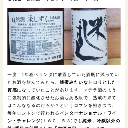
一度、1年程ベランダに放置していた酒瓶に残ってい
たお酒を飲んでみたら、
蜂蜜みたいなトロリとした
質感
になっていたことがあります。マデラ酒のよう
に強制的に酸化させたお酒もある訳で、熟成の果て
はこんななるのだろか？というロマンを抱きつつ、
毎年ロンドンで行われる
インターナショナル・ワイ
ン・チャレンジ
(ＩＷＣ、※３)でも
純米、吟醸以外の