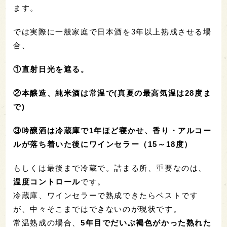
ます。
では実際に一般家庭で日本酒を3年以上熟成させる場
合、
①直射日光を遮る。
②本醸造、純米酒は常温で(真夏の最高気温は28度ま
で)
③吟醸酒は冷蔵庫で1年ほど寝かせ、香り・アルコー
ルが落ち着いた後にワインセラー（15～18度）
もしくは最後まで冷蔵で。詰まる所、重要なのは、
温度コントロール
です。
冷蔵庫、ワインセラーで熟成できたらベストです
が、中々そこまではできないのが現状です。
常温熟成の場合、
5年目でだいぶ褐色がかった熟れた