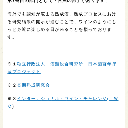
第7番目の部門として「古酒の部」
があります。
海外でも認知が広まる熟成酒、熟成プロセスにおけ
る研究結果の開示が進むことで、ワインのようにも
っと身近に楽しめる日が来ることを願っておりま
す。
※１
独立行政法人 酒類総合研究所 日本酒百年貯
蔵プロジェクト
※２
長期熟成研究会
※３
インターナショナル・ワイン・チャレンジ(ＩＷ
Ｃ
)