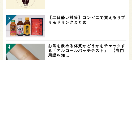
【二日酔い対策】コンビニで買えるサプ
リ＆ドリンクまとめ
お酒を飲める体質かどうかをチェックす
る「アルコールパッチテスト」─【専門
用語を知…
希少なミズナラ木桶で醸造！新潟・緑川
酒造の新シリーズ第1弾「Phenomeno
…