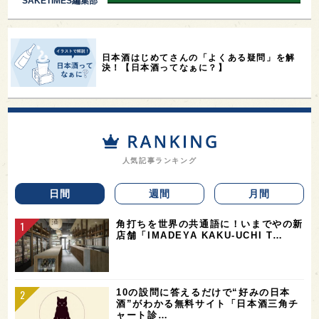
SAKETIMES編集部
日本酒はじめてさんの「よくある疑問」を解
決！【日本酒ってなぁに？】
人気記事ランキング
日間
週間
月間
角打ちを世界の共通語に！いまでやの新
店舗「IMADEYA KAKU-UCHI T…
10の設問に答えるだけで“好みの日本
酒”がわかる無料サイト「日本酒三角チ
ャート診…