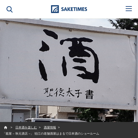
SAKETIMES
日本酒を楽しむ
酒屋情報
「籠屋 – 秋元酒店 –」 狛江の老舗酒屋はまるで日本酒のショールーム