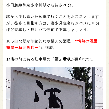
小田急線和泉多摩川駅から徒歩20分。
駅から少し遠いため車で行くことをおススメします
が、徒歩で目指す方は、喜多見住宅行きバスに10分
ほど乗車し・駒井バス停前で下車しましょう。
真っ白な壁が印象的な蔵構えの酒屋、
“情熱の酒屋
籠屋ー秋元酒店ー”
に到着。
お店の前にある駐車場の
「酒」看板
が目印です。