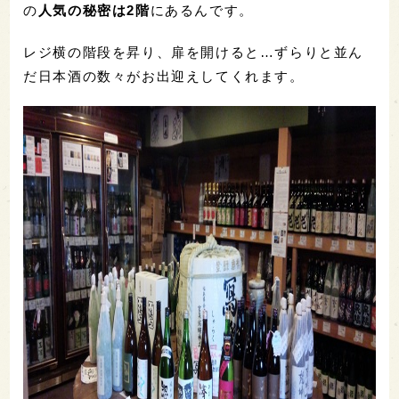
の
人気の秘密は2階
にあるんです。
レジ横の階段を昇り、扉を開けると…ずらりと並ん
だ日本酒の数々がお出迎えしてくれます。