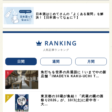
日本酒はじめてさんの「よくある疑問」を解
決！【日本酒ってなぁに？】
人気記事ランキング
日間
週間
月間
角打ちを世界の共通語に！いまでやの新
店舗「IMADEYA KAKU-UCHI T…
東京都の10蔵が集結！「武蔵の國の酒
祭り2026」が、10/3(土)に府中市・
大…