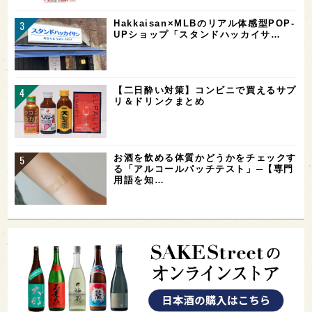
Hakkaisan×MLBのリアル体感型POP-
UPショップ「スタンドハッカイサ…
【二日酔い対策】コンビニで買えるサプ
リ＆ドリンクまとめ
お酒を飲める体質かどうかをチェックす
る「アルコールパッチテスト」─【専門
用語を知…