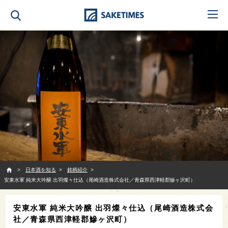
SAKETIMES
日本酒を知る
銘柄紹介
安東水軍 純米大吟醸 出羽燦々仕込（尾崎酒造株式会社／青森県西津軽郡鰺ヶ沢町）
安東水軍 純米大吟醸 出羽燦々仕込（尾崎酒造株式会
社／青森県西津軽郡鰺ヶ沢町）