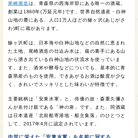
尾崎酒造
は、青森県の西海岸部にある唯一の酒蔵。
創業は1860年(万延元年)です。世界自然遺産・白神
山地の麓にある、人口1万人ほどの鰺ヶ沢(あじがさ
わ)町に蔵があります。
鰺ヶ沢町は、日本海や白神山地などの自然に恵まれ
た土地。尾崎酒造の仕込み水は、蔵の裏手にある山
から湧き出ている白神山地の伏流水を使っていま
す。また、酒米や酵母などについても、基本的に青
森県産のものを使用。できあがるお酒は酸度が少な
く、きれいでスッキリとした味わいが特徴です。
主要銘柄は「安東水軍」と、俳優の故・森重久彌さ
んが名付け親である「神の座」です。また、同酒蔵
は日本遺産「北前船寄港地・船主集落」のひとつと
して、2017年4月に認定されています。
中世に栄えた「安東水軍」を名前に冠する