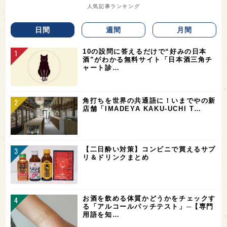
人気記事ランキング
日間
週間
月間
10の設問に答えるだけで“好みの日本
酒”がわかる無料サイト「日本酒三角チ
ャート診…
角打ちを世界の共通語に！いまでやの新
店舗「IMADEYA KAKU-UCHI T…
【二日酔い対策】コンビニで買えるサプ
リ＆ドリンクまとめ
お酒を飲める体質かどうかをチェックす
る「アルコールパッチテスト」─【専門
用語を知…