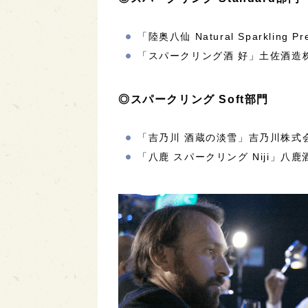
「陸奥八仙 Natural Sparklin
「スパークリング酒 好」土佐酒造株
◎スパークリング Soft部門
「吉乃川 酒蔵の淡雪」吉乃川株式会
「八鹿 スパークリング Niji」八