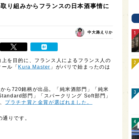
会」の取り組みからフランスの日本酒事情に
中大路えりか
向上を目的に、フランス人によるフランス人の
クール「
Kura Master
」がパリで始まったのは
蔵元から720銘柄が出品。「純米酒部門」「純米
andard部門」「スパークリング Soft部門」
、
プラチナ賞と金賞が選ばれました。
の通りです。