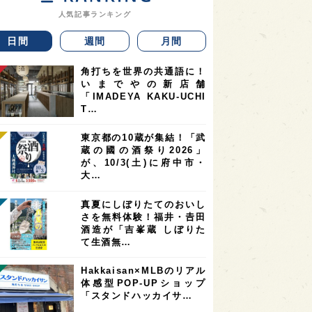
人気記事ランキング
日間
週間
月間
角打ちを世界の共通語に！
いまでやの新店舗
「IMADEYA KAKU-UCHI
T…
東京都の10蔵が集結！「武
蔵の國の酒祭り2026」
が、10/3(土)に府中市・
大…
真夏にしぼりたてのおいし
さを無料体験！福井・𠮷田
酒造が「吉峯蔵 しぼりた
て生酒無…
Hakkaisan×MLBのリアル
体感型POP-UPショップ
「スタンドハッカイサ…