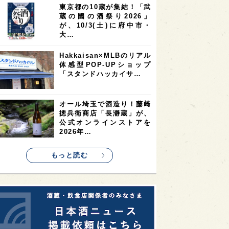
東京都の10蔵が集結！「武
2
2
2
蔵の國の酒祭り2026」
ストラリア
台湾
アジア
が、10/3(土)に府中市・
2
1
1
KEの時代を生きる
静岡県
長崎県
大…
1
1
1
県
現役蔵人
愛媛県
Hakkaisan×MLBのリアル
体感型POP-UPショップ
1
1
1
めぐり
シンガポール
カナダ
「スタンドハッカイサ…
1
1
1
1
県
熊本県
徳島県
北米
1
1
1
リス
ノルウェー
新宿区
オール埼玉で酒造り！藤﨑
摠兵衛商店「長瀞蔵」が、
1
1
1
伎町
沖縄県
鳥取県
公式オンラインストアを
2026年…
1
etimes_image_4
もっと読む