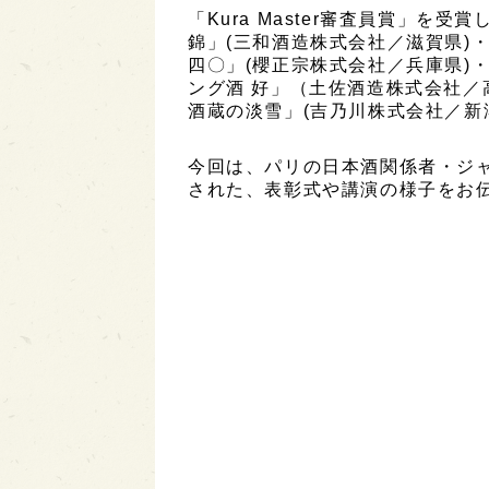
「Kura Master審査員賞」を
錦」(三和酒造株式会社／滋賀県)
四〇」(櫻正宗株式会社／兵庫県)・ス
ング酒 好」（土佐酒造株式会社／高
酒蔵の淡雪」(吉乃川株式会社／新
今回は、パリの日本酒関係者・ジ
された、表彰式や講演の様子をお