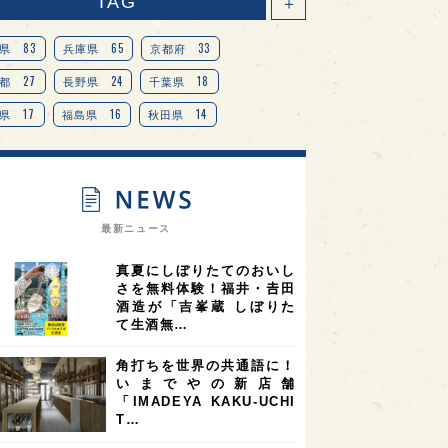
TAG
＋
83
65
33
県
兵庫県
京都府
27
24
18
都
長野県
千葉県
17
16
14
県
福島県
秋田県
14
14
13
県
宮城県
岐阜県
13
12
11
道
茨城県
栃木県
9
9
ニオンリーダーの視点
埼玉県
最新ニュース
8
7
7
県
山梨県
ヨーロッパ
真夏にしぼりたてのおいし
7
7
7
6
県
奈良県
滋賀県
和歌山県
さを無料体験！福井・𠮷田
酒造が「吉峯蔵 しぼりた
6
6
5
5
県
フランス
高知県
島根県
て生酒無…
5
5
5
4
E100
佐賀県
岡山県
岩手県
角打ちを世界の共通語に！
4
4
4
県
アメリカ
神奈川県
いまでやの新店舗
「IMADEYA KAKU-UCHI
4
3
3
3
県
三重県
大阪府
青森県
T…
3
3
3
2
県
スペイン
香港
福井県