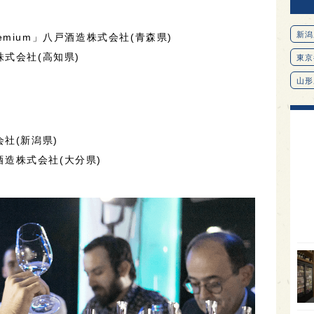
新潟
g Premium」八戸酒造株式会社(青森県)
式会社(高知県)
東京
山形
愛知
北海
社(新潟県)
オピ
鹿酒造株式会社(大分県)
広島
石川
富山
SAK
山口
大分
福岡