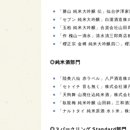
「勝山 純米大吟醸 伝」仙台伊澤家
「セブン 純米大吟醸」白瀧酒造株式
「玉柏 純米大吟醸」合資会社山田商
「作 槐山一滴水」清水清三郎商店株
「櫻正宗 金稀 純米大吟醸四〇」櫻
◎純米酒部門
「陸奥八仙 赤ラベル」八戸酒造株式
「セトイチ 音も無く」株式会社瀬戸
「天狗舞 山廃仕込純米酒」株式会社
「臥龍梅 純米吟醸 山田錦」三和酒
「ナルトタイ 純米原酒 水ト米」株
◎スパークリング Standard部門