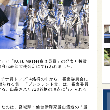
オー
SA
香川
全蔵
群馬
イギ
歌舞
」と「Kura Master審査員賞」の発表と授賞
sak
政府代表部大使公邸にて行われました。
、プラチナ賞トップ14銘柄の中から、審査委員会に
贈られる賞。「プレジデント賞」は、審査委員
る、出品された720銘柄の頂点に与えられる
したのは、宮城県・仙台伊澤家勝山酒造の「勝