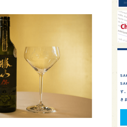
SA
S
す
き