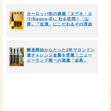
ヨーロッパ初の酒蔵「ヌグネ・エ
ウ(Nøgne-Ø)」社を訪問！「山
廃」「生酒」にこだわるその理由
醸造開始からたった2年でロンドン
酒チャレンジ金賞を受賞！ニュー
ジーランド唯一の酒蔵「全黒」