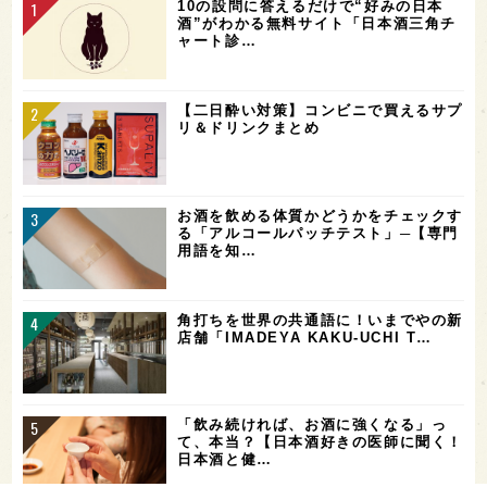
10の設問に答えるだけで“好みの日本
酒”がわかる無料サイト「日本酒三角チ
ャート診…
【二日酔い対策】コンビニで買えるサプ
リ＆ドリンクまとめ
お酒を飲める体質かどうかをチェックす
る「アルコールパッチテスト」─【専門
用語を知…
角打ちを世界の共通語に！いまでやの新
店舗「IMADEYA KAKU-UCHI T…
「飲み続ければ、お酒に強くなる」っ
て、本当？【日本酒好きの医師に聞く！
日本酒と健…