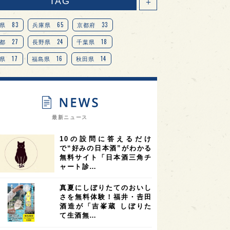
TAG
＋
83
65
33
県
兵庫県
京都府
27
24
18
都
長野県
千葉県
17
16
14
県
福島県
秋田県
14
14
13
県
宮城県
岐阜県
13
12
11
道
茨城県
栃木県
9
9
ニオンリーダーの視点
埼玉県
最新ニュース
8
7
7
県
山梨県
ヨーロッパ
10の設問に答えるだけ
7
7
7
6
県
奈良県
滋賀県
和歌山県
で“好みの日本酒”がわかる
無料サイト「日本酒三角チ
6
6
5
5
県
フランス
高知県
島根県
ャート診…
5
5
5
4
E100
佐賀県
岡山県
岩手県
真夏にしぼりたてのおいし
4
4
4
県
アメリカ
神奈川県
さを無料体験！福井・𠮷田
酒造が「吉峯蔵 しぼりた
4
3
3
3
県
三重県
大阪府
青森県
て生酒無…
3
3
3
2
県
スペイン
香港
福井県