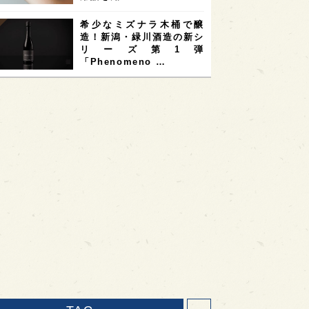
希少なミズナラ木桶で醸
造！新潟・緑川酒造の新シ
リーズ第1弾
「Phenomeno …