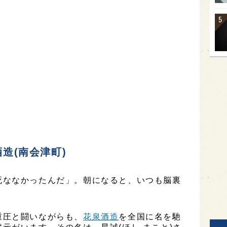
酒造(南会津町)
死ななかったんだ」。朝になると、いつも脳裏
重圧と闘いながらも、
花泉酒造
を全国に名を馳