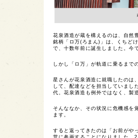
花泉酒造が蔵を構えるのは、自然
銘柄「ロ万(ろまん)」は、くちど
で、十数年前に誕生しました。今
しかし「ロ万」が軌道に乗るまで
星さんが花泉酒造に就職したのは、
して、配達などを担当していまし
代。花泉酒造も例外ではなく、製
そんななか、その状況に危機感を
ます。
すると返ってきたのは「お前がや
営に参画することになりました。2