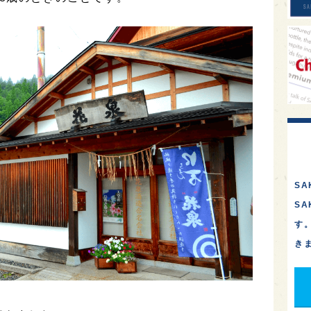
SA
S
す
き