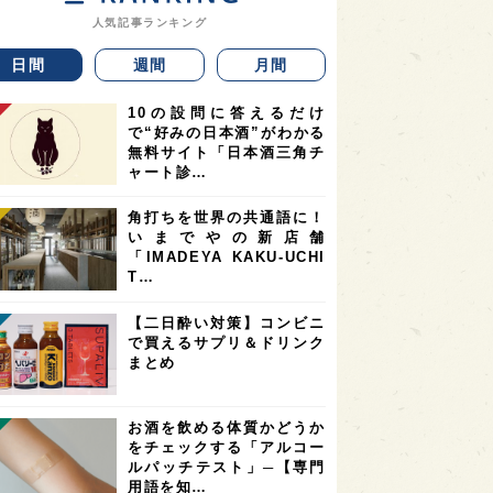
人気記事ランキング
日間
週間
月間
10の設問に答えるだけ
で“好みの日本酒”がわかる
無料サイト「日本酒三角チ
ャート診…
角打ちを世界の共通語に！
いまでやの新店舗
「IMADEYA KAKU-UCHI
T…
【二日酔い対策】コンビニ
で買えるサプリ＆ドリンク
まとめ
お酒を飲める体質かどうか
をチェックする「アルコー
ルパッチテスト」─【専門
用語を知…