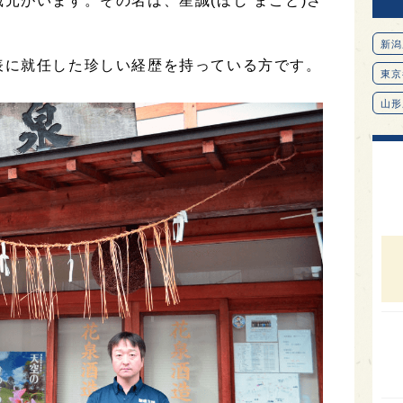
元がいます。その名は、星誠(ほし まこと)さ
新潟
表に就任した珍しい経歴を持っている方です。
東京
山形
愛知
北海
オピ
広島
石川
富山
SAK
山口
大分
福岡