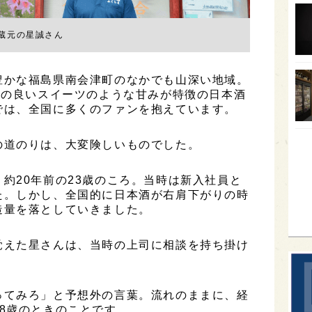
オー
蔵元の星誠さん
SA
香川
豊かな福島県南会津町のなかでも山深い地域。
全蔵
けの良いスイーツのような甘みが特徴の日本酒
では、全国に多くのファンを抱えています。
群馬
イギ
の道のりは、大変険しいものでした。
歌舞
約20年前の23歳のころ。当時は新入社員と
sak
た。しかし、全国的に日本酒が右肩下がりの時
造量を落としていきました。
覚えた星さんは、当時の上司に相談を持ち掛け
ってみろ」と予想外の言葉。流れのままに、経
8歳のときのことです。