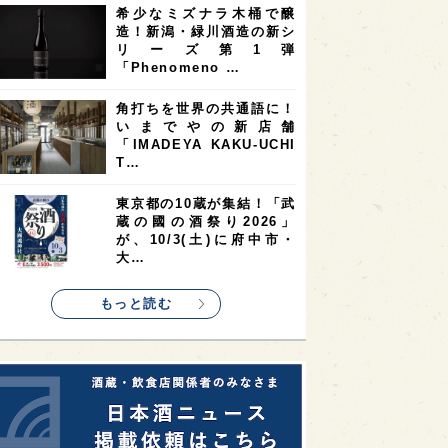
希少なミズナラ木桶で醸
2
2
2
造！新潟・緑川酒造の新シ
ストラリア
台湾
アジア
リーズ第1弾
2
1
1
KEの時代を生きる
静岡県
長崎県
「Phenomeno …
1
1
1
県
現役蔵人
愛媛県
角打ちを世界の共通語に！
いまでやの新店舗
1
1
1
めぐり
シンガポール
カナダ
「IMADEYA KAKU-UCHI
1
1
1
1
T…
県
熊本県
徳島県
北米
1
1
1
リス
ノルウェー
新宿区
東京都の10蔵が集結！「武
蔵の國の酒祭り2026」
1
1
1
伎町
沖縄県
鳥取県
が、10/3(土)に府中市・
大…
1
etimes_image_4
もっと読む