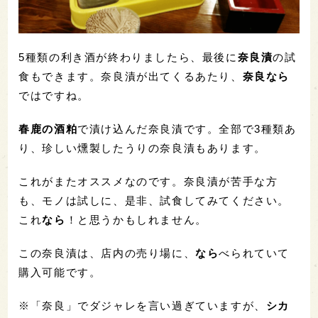
5種類の利き酒が終わりましたら、最後に
奈良漬
の試
食もできます。奈良漬が出てくるあたり、
奈良なら
ではですね。
春鹿の酒粕
で漬け込んだ奈良漬です。全部で3種類あ
り、珍しい燻製したうりの奈良漬もあります。
これがまたオススメなのです。奈良漬が苦手な方
も、モノは試しに、是非、試食してみてください。
これ
なら
！と思うかもしれません。
この奈良漬は、店内の売り場に、
なら
べられていて
購入可能です。
※「奈良」でダジャレを言い過ぎていますが、
シカ