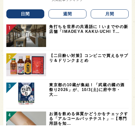
日間
週間
月間
角打ちを世界の共通語に！いまでやの新
店舗「IMADEYA KAKU-UCHI T…
【二日酔い対策】コンビニで買えるサプ
リ＆ドリンクまとめ
東京都の10蔵が集結！「武蔵の國の酒
祭り2026」が、10/3(土)に府中市・
大…
お酒を飲める体質かどうかをチェックす
る「アルコールパッチテスト」─【専門
用語を知…