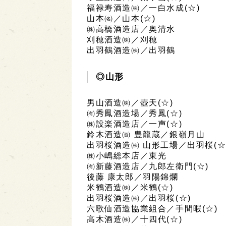
福禄寿酒造㈱／一白水成(☆)
山本㈴／山本(☆)
㈱高橋酒造店／奥清水
刈穂酒造㈱／刈穂
出羽鶴酒造㈱／出羽鶴
◎山形
男山酒造㈱／壺天(☆)
㈲秀鳳酒造場／秀鳳(☆)
㈱設楽酒造店／一声(☆)
鈴木酒造㈾ 豊龍蔵／銀嶺月山
出羽桜酒造㈱ 山形工場／出羽桜(☆
㈱小嶋総本店／東光
㈲新藤酒造店／九郎左衛門(☆)
後藤 康太郎／羽陽錦爛
米鶴酒造㈱／米鶴(☆)
出羽桜酒造㈱／出羽桜(☆)
六歌仙酒造協業組合／手間暇(☆)
高木酒造㈱／十四代(☆)