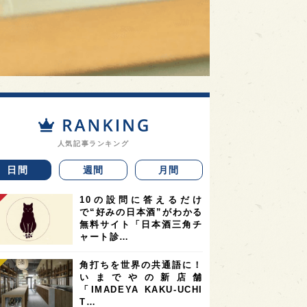
人気記事ランキング
日間
週間
月間
10の設問に答えるだけ
で“好みの日本酒”がわかる
無料サイト「日本酒三角チ
ャート診…
角打ちを世界の共通語に！
いまでやの新店舗
「IMADEYA KAKU-UCHI
T…