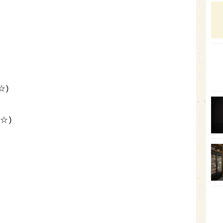
石川
富山
SAK
山口
大分
☆)
福岡
オー
☆)
SA
香川
全蔵
群馬
イギ
歌舞