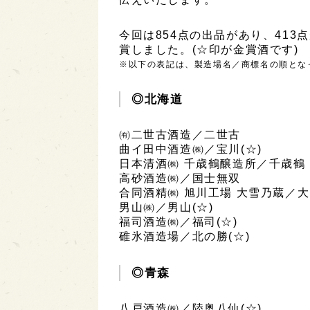
今回は854点の出品があり、413
賞しました。(☆印が金賞酒です)
※以下の表記は、製造場名／商標名の順とな
◎北海道
㈲二世古酒造／二世古
曲イ田中酒造㈱／宝川(☆)
日本清酒㈱ 千歳鶴醸造所／千歳鶴
高砂酒造㈱／国士無双
合同酒精㈱ 旭川工場 大雪乃蔵／大
男山㈱／男山(☆)
福司酒造㈱／福司(☆)
碓氷酒造場／北の勝(☆)
◎青森
八戸酒造㈱／陸奥八仙(☆)