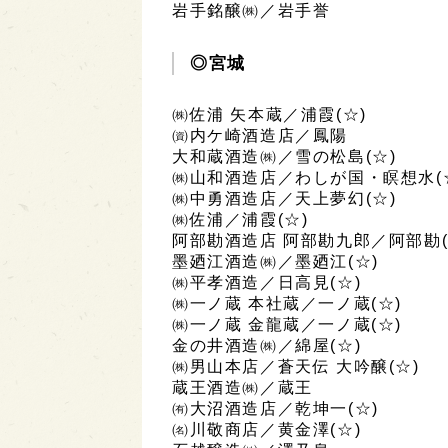
岩手銘醸㈱／岩手誉
◎宮城
㈱佐浦 矢本蔵／浦霞(☆)
㈾内ケ崎酒造店／鳳陽
大和蔵酒造㈱／雪の松島(☆)
㈱山和酒造店／わしが国・瞑想水(
㈱中勇酒造店／天上夢幻(☆)
㈱佐浦／浦霞(☆)
阿部勘酒造店 阿部勘九郎／阿部勘(
墨廼江酒造㈱／墨廼江(☆)
㈱平孝酒造／日高見(☆)
㈱一ノ蔵 本社蔵／一ノ蔵(☆)
㈱一ノ蔵 金龍蔵／一ノ蔵(☆)
金の井酒造㈱／綿屋(☆)
㈱男山本店／蒼天伝 大吟醸(☆)
蔵王酒造㈱／蔵王
㈲大沼酒造店／乾坤一(☆)
㈴川敬商店／黄金澤(☆)