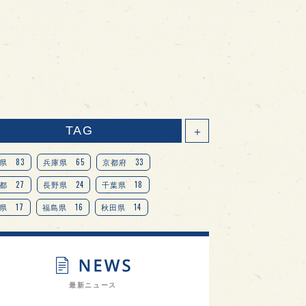
TAG
＋
83
65
33
県
兵庫県
京都府
27
24
18
都
長野県
千葉県
17
16
14
県
福島県
秋田県
14
14
13
県
宮城県
岐阜県
13
12
11
道
茨城県
栃木県
9
9
ニオンリーダーの視点
埼玉県
最新ニュース
8
7
7
県
山梨県
ヨーロッパ