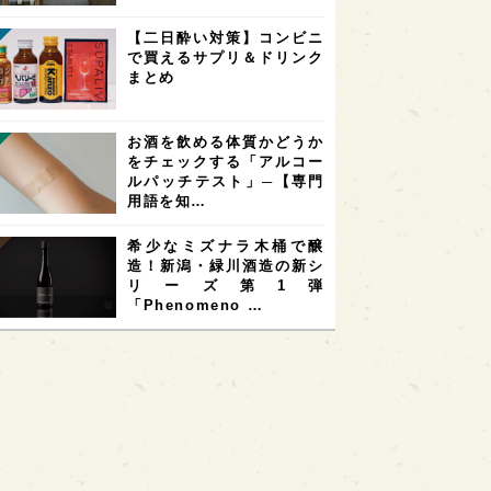
【二日酔い対策】コンビニ
で買えるサプリ＆ドリンク
まとめ
お酒を飲める体質かどうか
をチェックする「アルコー
ルパッチテスト」─【専門
用語を知…
希少なミズナラ木桶で醸
造！新潟・緑川酒造の新シ
リーズ第1弾
「Phenomeno …