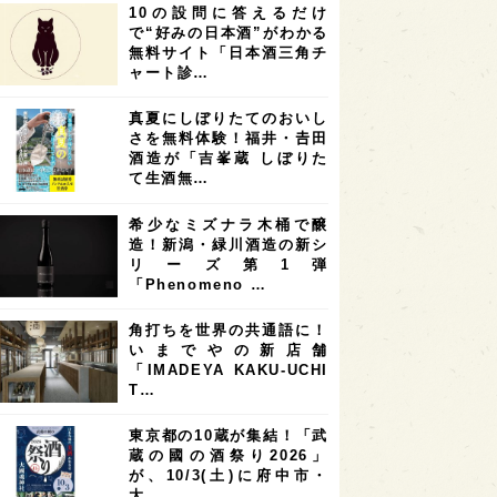
10の設問に答えるだけ
7
7
7
6
県
奈良県
滋賀県
和歌山県
で“好みの日本酒”がわかる
無料サイト「日本酒三角チ
6
6
5
5
県
フランス
高知県
島根県
ャート診…
5
5
5
4
E100
佐賀県
岡山県
岩手県
真夏にしぼりたてのおいし
4
4
4
県
アメリカ
神奈川県
さを無料体験！福井・𠮷田
酒造が「吉峯蔵 しぼりた
4
3
3
3
県
三重県
大阪府
青森県
て生酒無…
3
3
3
2
県
スペイン
香港
福井県
希少なミズナラ木桶で醸
2
2
2
造！新潟・緑川酒造の新シ
ストラリア
台湾
アジア
リーズ第1弾
2
1
1
KEの時代を生きる
静岡県
長崎県
「Phenomeno …
1
1
1
県
現役蔵人
愛媛県
角打ちを世界の共通語に！
いまでやの新店舗
1
1
1
めぐり
シンガポール
カナダ
「IMADEYA KAKU-UCHI
1
1
1
1
T…
県
熊本県
徳島県
北米
1
1
1
リス
ノルウェー
新宿区
東京都の10蔵が集結！「武
蔵の國の酒祭り2026」
1
1
1
伎町
沖縄県
鳥取県
が、10/3(土)に府中市・
大…