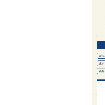
新潟
東京
山形
愛知
北海
オピ
広島