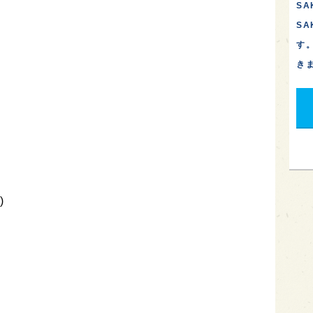
SA
S
す
き
)