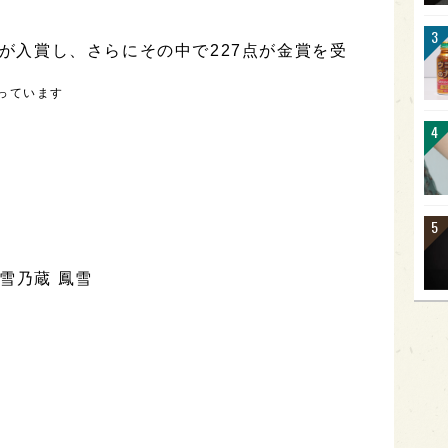
点が入賞し、さらにその中で227点が金賞を受
っています
雪乃蔵 鳳雪