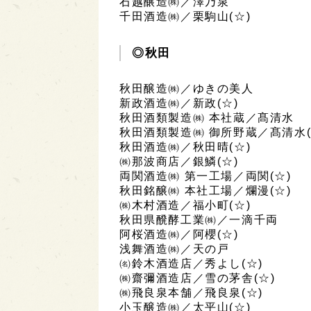
石越醸造㈱／澤乃泉
千田酒造㈱／栗駒山(☆)
◎秋田
秋田醸造㈱／ゆきの美人
新政酒造㈱／新政(☆)
秋田酒類製造㈱ 本社蔵／髙清水
秋田酒類製造㈱ 御所野蔵／髙清水(
秋田酒造㈱／秋田晴(☆)
㈱那波商店／銀鱗(☆)
両関酒造㈱ 第一工場／両関(☆)
秋田銘醸㈱ 本社工場／爛漫(☆)
㈱木村酒造／福小町(☆)
秋田県醗酵工業㈱／一滴千両
阿桜酒造㈱／阿櫻(☆)
浅舞酒造㈱／天の戸
㈴鈴木酒造店／秀よし(☆)
㈱齋彌酒造店／雪の茅舎(☆)
㈱飛良泉本舗／飛良泉(☆)
小玉醸造㈱／太平山(☆)