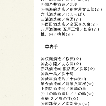
㈲関乃井酒造／北勇
㈱鳴海醸造店／稲村屋文四郎(☆)
六花酒造㈱／じょっぱり
三浦酒造㈱／豊盃(☆)
㈱西田酒造店／金冠喜久泉(☆)
八戸酒類㈱ 五戸工場／如空(☆)
桃川㈱／桃川(☆)
◎岩手
㈱桜顔酒造／桜顔(☆)
㈱あさ開／あさ開(☆)
赤武酒造㈱ 復活蔵／浜娘(☆)
㈱浜千鳥／浜千鳥
㈱菱屋酒造店／千両男山
泉金酒造㈱／龍泉八重桜(☆)
上閉伊酒造㈱／国華の薫
㈲月の輪酒造店／月の輪(☆)
高橋 久／堀の井(☆)
㈱南部美人／南部美人(☆)