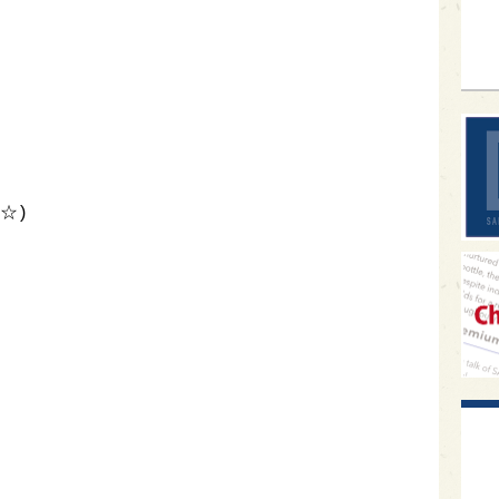
sak
☆)