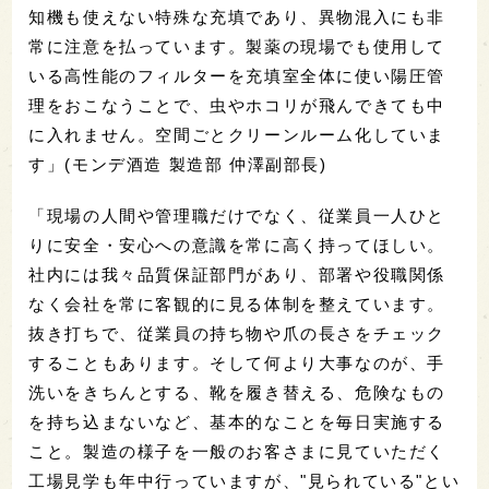
知機も使えない特殊な充填であり、異物混入にも非
常に注意を払っています。製薬の現場でも使用して
いる高性能のフィルターを充填室全体に使い陽圧管
理をおこなうことで、虫やホコリが飛んできても中
に入れません。空間ごとクリーンルーム化していま
す」(モンデ酒造 製造部 仲澤副部長)
「現場の人間や管理職だけでなく、従業員一人ひと
りに安全・安心への意識を常に高く持ってほしい。
社内には我々品質保証部門があり、部署や役職関係
なく会社を常に客観的に見る体制を整えています。
抜き打ちで、従業員の持ち物や爪の長さをチェック
することもあります。そして何より大事なのが、手
洗いをきちんとする、靴を履き替える、危険なもの
を持ち込まないなど、基本的なことを毎日実施する
こと。製造の様子を一般のお客さまに見ていただく
工場見学も年中行っていますが、"見られている"とい