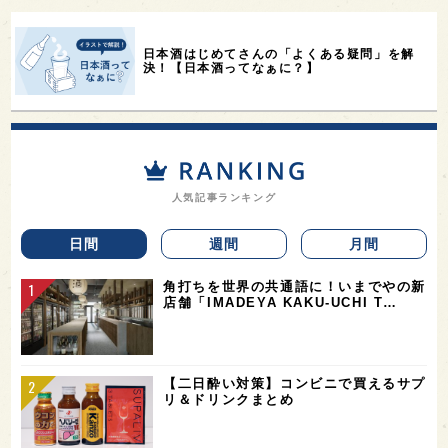
日本酒はじめてさんの「よくある疑問」を解
決！【日本酒ってなぁに？】
人気記事ランキング
日間
週間
月間
角打ちを世界の共通語に！いまでやの新
店舗「IMADEYA KAKU-UCHI T…
【二日酔い対策】コンビニで買えるサプ
リ＆ドリンクまとめ