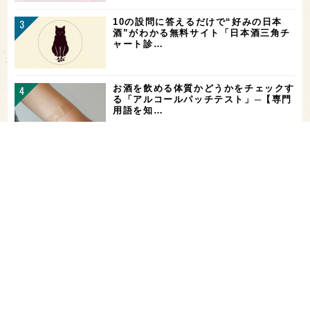
10の設問に答えるだけで“好みの日本
酒”がわかる無料サイト「日本酒三角チ
ャート診…
お酒を飲める体質かどうかをチェックす
る「アルコールパッチテスト」─【専門
用語を知…
花酵母で醸した18銘柄のお酒を飲み比
べ！「第16回 花の宴 in 東京」が、8/
…