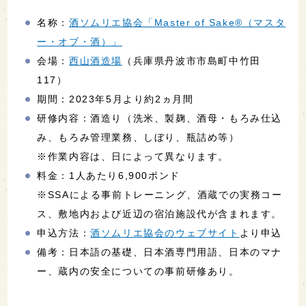
名称：
酒ソムリエ協会「Master of Sake®（マスタ
ー・オブ・酒）」
会場：
西山酒造場
（兵庫県丹波市市島町中竹田
117）
期間：2023年5月より約2ヵ月間
研修内容：酒造り（洗米、製麹、酒母・もろみ仕込
み、もろみ管理業務、しぼり、瓶詰め等）
※作業内容は、日によって異なります。
料金：1人あたり6,900ポンド
※SSAによる事前トレーニング、酒蔵での実務コー
ス、敷地内および近辺の宿泊施設代が含まれます。
申込方法：
酒ソムリエ協会のウェブサイト
より申込
備考：日本語の基礎、日本酒専門用語、日本のマナ
ー、蔵内の安全についての事前研修あり。