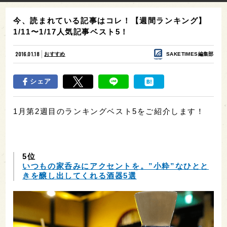
今、読まれている記事はコレ！【週間ランキング】
1/11〜1/17人気記事ベスト5！
2016.01.18
おすすめ
SAKETIMES編集部
シェア
1月第2週目のランキングベスト5をご紹介します！
5位
いつもの家呑みにアクセントを。”小粋”なひとと
きを醸し出してくれる酒器5選