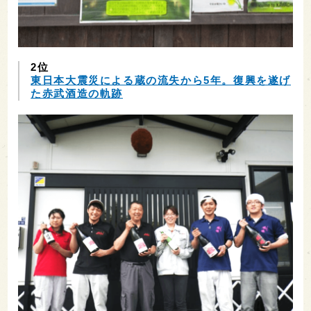
2位
東日本大震災による蔵の流失から5年。復興を遂げ
た赤武酒造の軌跡