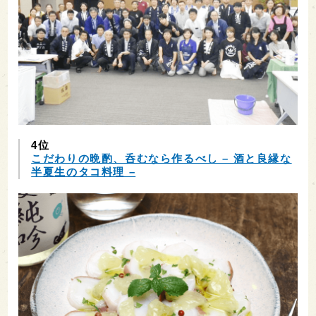
4位
こだわりの晩酌、呑むなら作るべし – 酒と良縁な
半夏生のタコ料理 –