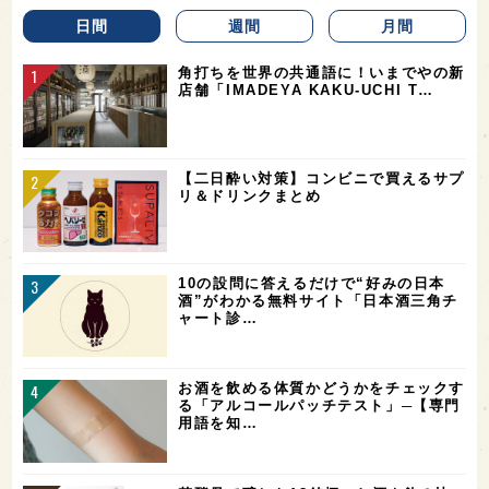
日間
週間
月間
角打ちを世界の共通語に！いまでやの新
店舗「IMADEYA KAKU-UCHI T…
【二日酔い対策】コンビニで買えるサプ
リ＆ドリンクまとめ
10の設問に答えるだけで“好みの日本
酒”がわかる無料サイト「日本酒三角チ
ャート診…
お酒を飲める体質かどうかをチェックす
る「アルコールパッチテスト」─【専門
用語を知…