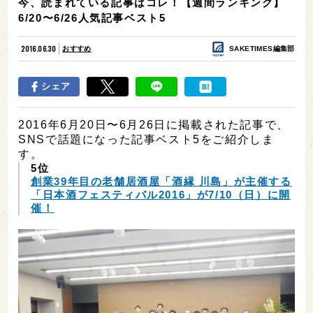
今、読まれている記事はコレ！【週間ランキング】
6/20〜6/26人気記事ベスト5
2016.06.30
おすすめ
SAKETIMES編集部
シェア
2016年6月20日〜6月26日に掲載された記事で、
SNSで話題になった記事ベスト5をご紹介しま
す。
5位
創業39年目の老舗居酒屋「酒縁 川島」が主催する
「日本酒フェスティバル2016」が7/10（日）に開
催！