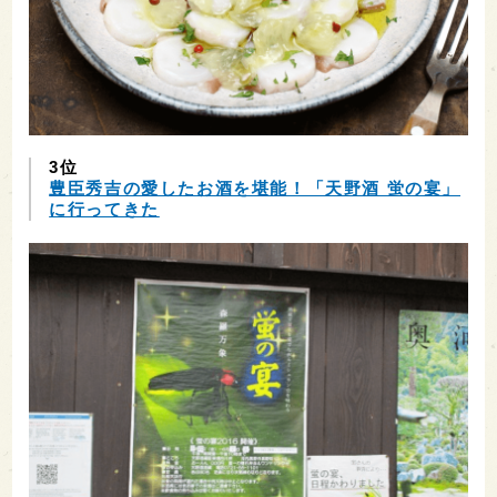
3位
豊臣秀吉の愛したお酒を堪能！「天野酒 蛍の宴」
に行ってきた