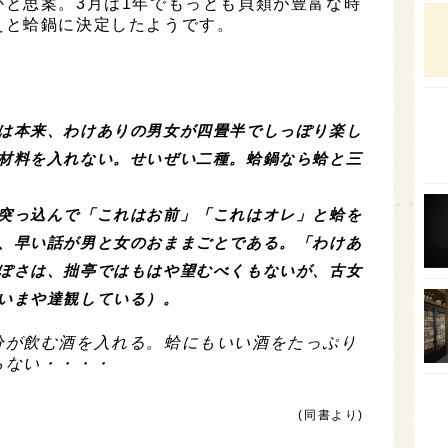
と思案。3月は1年でもっとも貝類が豊富な時
石川
えと蛤鍋に決定したようです。
富山
SAK
山口
は本来、わけありの男女が四畳半でしっぽり楽し
大分
材料を入れない。せいぜい二種。蛤鍋なら蛤と三
福岡
突っ込んで「これはお前」「これはオレ」と蛤を
オー
、早い話が男と女のおままごとである。「わけあ
SA
ぽさは、拙亭ではもはや望むべくもないが、古女
香川
いまや達観している）。
全蔵
が飲む酒を入れる。蛤にもいい酒をたっぷり
群馬
らない・・・・
イギ
(同書より)
歌舞