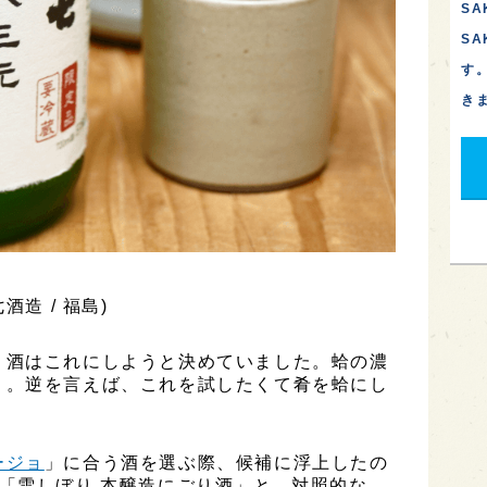
SA
S
す
き
造 / 福島)
、酒はこれにしようと決めていました。蛤の濃
う。逆を言えば、これを試したくて肴を蛤にし
ージョ
」に合う酒を選ぶ際、候補に浮上したの
「雪しぼり 本醸造にごり酒」と、対照的な