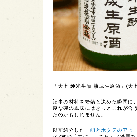
「大七 純米生酛 熟成生原酒」(大七酒
記事の材料を蛤鍋と決めた瞬間に
厚な磯の風味にはきっとこれが合
たのかもしれません。
以前紹介した「
蛸とホタテのアヒ
が2種の「大七」。さらりと淡麗な