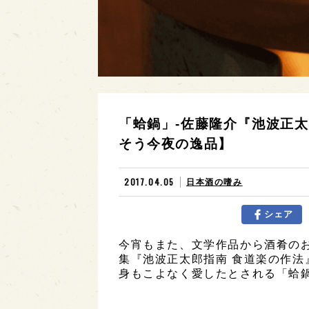
「蛤鍋」-佐藤隆介『池波正太
そう今夜の逸品】
2017.04.05
日本酒の嗜み
シェア
今宵もまた、文学作品から酒肴の
集『池波正太郎指南 食道楽の作法』
身もこよなく愛したとされる「蛤