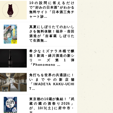
10の設問に答えるだけ
7
7
7
6
県
奈良県
滋賀県
和歌山県
で“好みの日本酒”がわかる
無料サイト「日本酒三角チ
6
6
5
5
県
フランス
高知県
島根県
ャート診…
5
5
5
4
E100
佐賀県
岡山県
岩手県
真夏にしぼりたてのおいし
4
4
4
県
アメリカ
神奈川県
さを無料体験！福井・𠮷田
酒造が「吉峯蔵 しぼりた
4
3
3
3
県
三重県
大阪府
青森県
て生酒無…
3
3
3
2
県
スペイン
香港
福井県
希少なミズナラ木桶で醸
2
2
2
造！新潟・緑川酒造の新シ
ストラリア
台湾
アジア
リーズ第1弾
2
1
1
KEの時代を生きる
静岡県
長崎県
「Phenomeno …
1
1
1
県
現役蔵人
愛媛県
角打ちを世界の共通語に！
いまでやの新店舗
1
1
1
めぐり
シンガポール
カナダ
「IMADEYA KAKU-UCHI
1
1
1
1
T…
県
熊本県
徳島県
北米
1
1
1
リス
ノルウェー
新宿区
東京都の10蔵が集結！「武
蔵の國の酒祭り2026」
1
1
1
伎町
沖縄県
鳥取県
が、10/3(土)に府中市・
大…