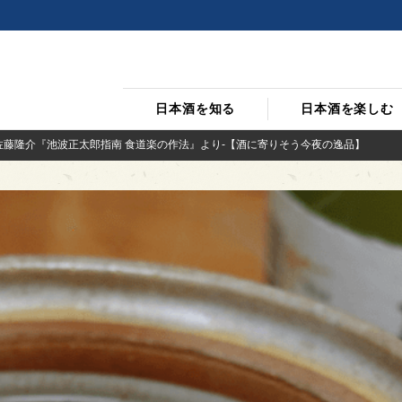
日本酒を知る
日本酒を楽しむ
佐藤隆介『池波正太郎指南 食道楽の作法』より-【酒に寄りそう今夜の逸品】