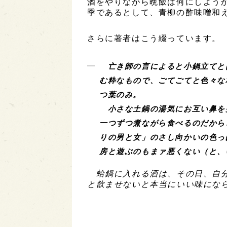
酒をやりながら晩飯は何にしようか
季であるとして、青柳の酢味噌和
さらに著者はこう綴っています。
亡き師の言によると小鍋立てと
む粋なもので、ごてごてと色々な
つ葉のみ。
小さな土鍋の湯気にお互い鼻を
一つずつ煮ながら食べるのだから
りの男と女」のさし向かいの色っ
房と遊ぶのもまァ悪くない（と、
蛤鍋に入れる酒は、その日、自分
と飲ませないと本当にいい味にな