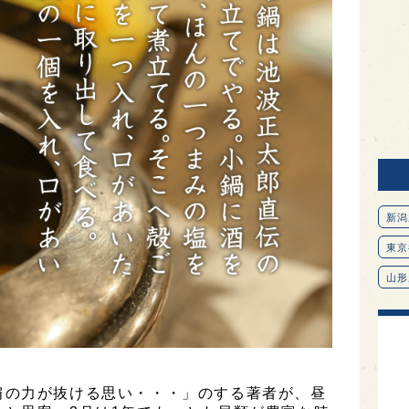
新潟
東京
山形
愛知
北海
オピ
肩の力が抜ける思い・・・」のする著者が、昼
広島