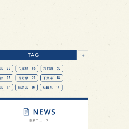
TAG
＋
83
65
33
県
兵庫県
京都府
27
24
18
都
長野県
千葉県
17
16
14
県
福島県
秋田県
14
14
13
県
宮城県
岐阜県
13
12
11
道
茨城県
栃木県
9
9
ニオンリーダーの視点
埼玉県
最新ニュース
8
7
7
県
山梨県
ヨーロッパ