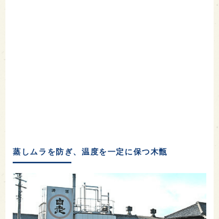
蒸しムラを防ぎ、温度を一定に保つ木甑