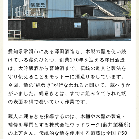
愛知県常滑市にある澤田酒造も、木製の甑を使い続
けている蔵のひとつ。創業170年を迎える澤田酒造
は、大吟醸酒から普通酒まで、伝統の道具と製法を
守り伝えることをモットーに酒造りをしています。
今回、甑の"縄巻き"が行なわれると聞いて、蔵へうか
がいました。縄巻きとは、すでに組み立てられた甑
の表面を縄で巻いていく作業です。
蔵人に縄巻きを指導するのは、木桶や木甑の製造・
補修を専門とする株式会社ウッドワーク(藤井製桶所)
の上芝さん。伝統的な甑を使用する酒蔵は全国で50