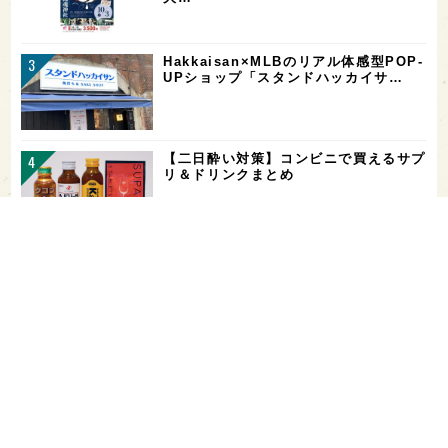
Hakkaisan×MLBのリアル体感型POP-
UPショップ「スタンドハッカイサ…
【二日酔い対策】コンビニで買えるサプ
リ＆ドリンクまとめ
お酒を飲める体質かどうかをチェックす
る「アルコールパッチテスト」─【専門
用語を知…