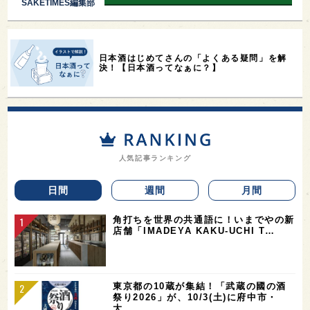
SAKETIMES編集部
日本酒はじめてさんの「よくある疑問」を解
決！【日本酒ってなぁに？】
人気記事ランキング
日間
週間
月間
角打ちを世界の共通語に！いまでやの新
店舗「IMADEYA KAKU-UCHI T…
東京都の10蔵が集結！「武蔵の國の酒
祭り2026」が、10/3(土)に府中市・
大…