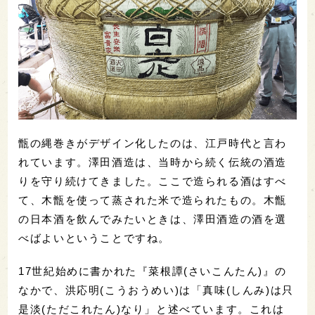
甑の縄巻きがデザイン化したのは、江戸時代と言わ
れています。澤田酒造は、当時から続く伝統の酒造
りを守り続けてきました。ここで造られる酒はすべ
て、木甑を使って蒸された米で造られたもの。木甑
の日本酒を飲んでみたいときは、澤田酒造の酒を選
べばよいということですね。
17世紀始めに書かれた『菜根譚(さいこんたん)』の
なかで、洪応明(こうおうめい)は「真味(しんみ)は只
是淡(ただこれたん)なり」と述べています。これは