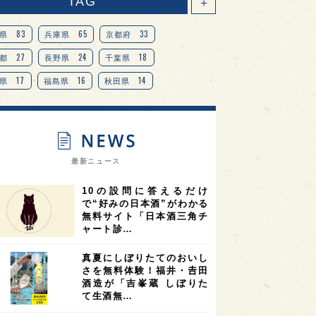
TAG
＋
83
65
33
県
兵庫県
京都府
27
24
18
都
長野県
千葉県
17
16
14
県
福島県
秋田県
14
14
13
県
宮城県
岐阜県
13
12
11
道
茨城県
栃木県
9
9
ニオンリーダーの視点
埼玉県
最新ニュース
8
7
7
県
山梨県
ヨーロッパ
10の設問に答えるだけ
7
7
7
6
県
奈良県
滋賀県
和歌山県
で“好みの日本酒”がわかる
無料サイト「日本酒三角チ
6
6
5
5
県
フランス
高知県
島根県
ャート診…
5
5
5
4
E100
佐賀県
岡山県
岩手県
真夏にしぼりたてのおいし
4
4
4
県
アメリカ
神奈川県
さを無料体験！福井・𠮷田
酒造が「吉峯蔵 しぼりた
4
3
3
3
県
三重県
大阪府
青森県
て生酒無…
3
3
3
2
県
スペイン
香港
福井県