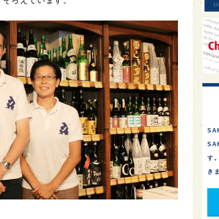
りそろえています。
SA
S
す
き