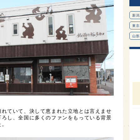
新潟
東京
山形
愛知
北海
オピ
広島
石川
富山
SAK
離れていて、決して恵まれた立地とは言えませ
下ろし、全国に多くのファンをもっている背景
山口
た。
大分
福岡