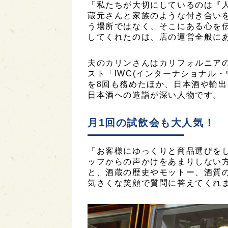
「私たちが大切にしているのは『
蔵元さんと家族のような付き合い
う場所ではなく、そこにある心を
してくれたのは、店の運営全般に
夫のカリンさんはカリフォルニアの
スト「IWC(インターナショナル・
を8回も務めたほか、日本酒や輸
日本酒への造詣が深い人物です。
月1回の試飲会も大人気！
「お客様にゆっくりと商品選びをして
ッフからの声かけをあまりしない
と、酒蔵の歴史やモットー、酒質
気さくな笑顔で質問に答えてくれ