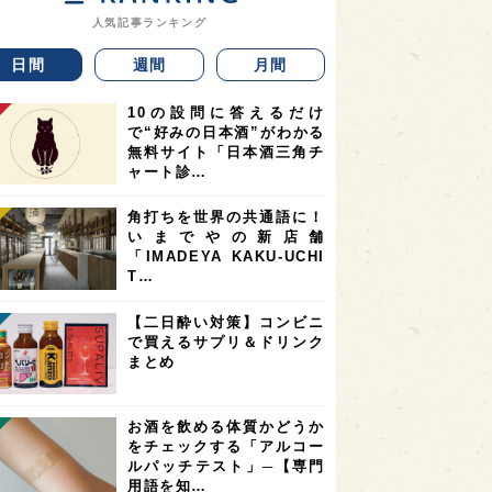
人気記事ランキング
日間
週間
月間
10の設問に答えるだけ
で“好みの日本酒”がわかる
無料サイト「日本酒三角チ
ャート診…
角打ちを世界の共通語に！
いまでやの新店舗
「IMADEYA KAKU-UCHI
T…
【二日酔い対策】コンビニ
で買えるサプリ＆ドリンク
まとめ
お酒を飲める体質かどうか
をチェックする「アルコー
ルパッチテスト」─【専門
用語を知…