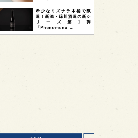
希少なミズナラ木桶で醸
造！新潟・緑川酒造の新シ
リーズ第1弾
「Phenomeno …