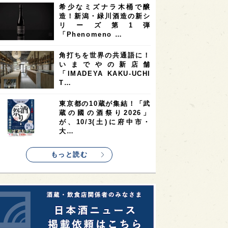
希少なミズナラ木桶で醸
2
2
2
造！新潟・緑川酒造の新シ
ストラリア
台湾
アジア
リーズ第1弾
2
1
1
KEの時代を生きる
静岡県
長崎県
「Phenomeno …
1
1
1
県
現役蔵人
愛媛県
角打ちを世界の共通語に！
いまでやの新店舗
1
1
1
めぐり
シンガポール
カナダ
「IMADEYA KAKU-UCHI
1
1
1
1
T…
県
熊本県
徳島県
北米
1
1
1
リス
ノルウェー
新宿区
東京都の10蔵が集結！「武
蔵の國の酒祭り2026」
1
1
1
伎町
沖縄県
鳥取県
が、10/3(土)に府中市・
大…
1
etimes_image_4
もっと読む