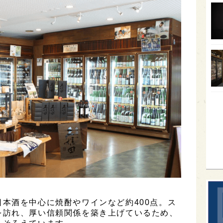
オー
SA
香川
全蔵
群馬
イギ
歌舞
sak
本酒を中心に焼酎やワインなど約400点。ス
を訪れ、厚い信頼関係を築き上げているため、