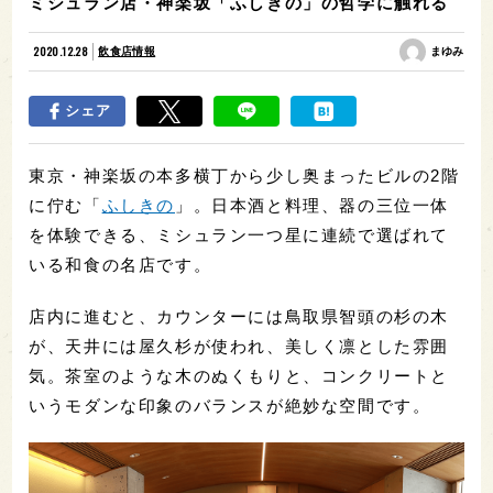
ミシュラン店・神楽坂「ふしきの」の哲学に触れる
2020.12.28
飲食店情報
まゆみ
シェア
東京・神楽坂の本多横丁から少し奥まったビルの2階
に佇む「
ふしきの
」。日本酒と料理、器の三位一体
を体験できる、ミシュラン一つ星に連続で選ばれて
いる和食の名店です。
店内に進むと、カウンターには鳥取県智頭の杉の木
が、天井には屋久杉が使われ、美しく凛とした雰囲
気。茶室のような木のぬくもりと、コンクリートと
いうモダンな印象のバランスが絶妙な空間です。