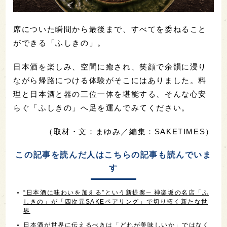
席についた瞬間から最後まで、すべてを委ねること
ができる「ふしきの」。
日本酒を楽しみ、空間に癒され、笑顔で余韻に浸り
ながら帰路につける体験がそこにはありました。料
理と日本酒と器の三位一体を堪能する、そんな心安
らぐ「ふしきの」へ足を運んでみてください。
（取材・文：まゆみ／編集：SAKETIMES）
この記事を読んだ人はこちらの記事も読んでいま
す
“日本酒に味わいを加える”という新提案─ 神楽坂の名店「ふ
しきの」が「四次元SAKEペアリング」で切り拓く新たな世
界
日本酒が世界に伝えるべきは「どれが美味しいか」ではなく