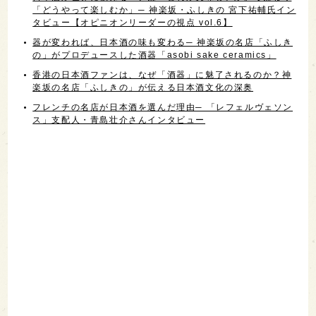
「どうやって楽しむか」─ 神楽坂・ふしきの 宮下祐輔氏イン
タビュー【オピニオンリーダーの視点 vol.6】
器が変われば、日本酒の味も変わる─ 神楽坂の名店「ふしき
の」がプロデュースした酒器「asobi sake ceramics」
香港の日本酒ファンは、なぜ「酒器」に魅了されるのか？神
楽坂の名店「ふしきの」が伝える日本酒文化の深奥
フレンチの名店が日本酒を選んだ理由─ 「レフェルヴェソン
ス」支配人・青島壮介さんインタビュー