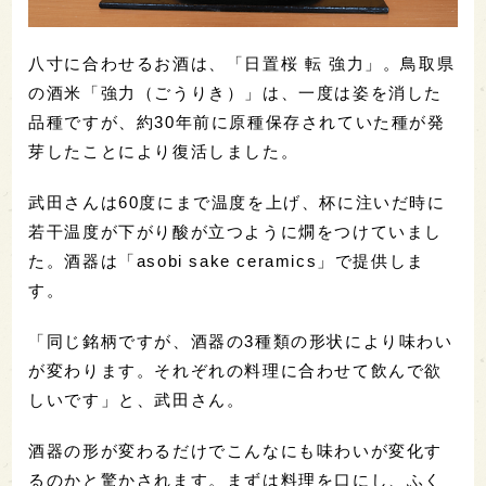
八寸に合わせるお酒は、「日置桜 転 強力」。鳥取県
の酒米「強力（ごうりき）」は、一度は姿を消した
品種ですが、約30年前に原種保存されていた種が発
芽したことにより復活しました。
武田さんは60度にまで温度を上げ、杯に注いだ時に
若干温度が下がり酸が立つように燗をつけていまし
た。酒器は「asobi sake ceramics」で提供しま
す。
「同じ銘柄ですが、酒器の3種類の形状により味わい
が変わります。それぞれの料理に合わせて飲んで欲
しいです」と、武田さん。
酒器の形が変わるだけでこんなにも味わいが変化す
るのかと驚かされます。まずは料理を口にし、ふく