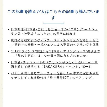
この記事を読んだ人はこちらの記事も読んでいま
す
日本料理×日本酒×器による三位一体のペアリング ─ ミシュ
ラン店・神楽坂「ふしきの」の哲学に触れる
農口尚彦研究所のヴィンテージボトルを地元の食材とともに
─ 酒造りの神様と一流シェフによる至高のペアリングを体験
"SAKEラウンジ"開設から"日本酒ペアリングコース"提供まで
─ 「星のや東京」は、なぜ日本酒に力を入れるのか
日本酒×チョコレートのペアリングがつなぐ出会い！─ 日本
酒を通して婚活する「SAKAKURA」イベントレポート
バナナを思わせるフルーティーな香り！─ 年末の家飲みをリ
ッチにしてくれる松竹梅「香り酵母877」のペアリング