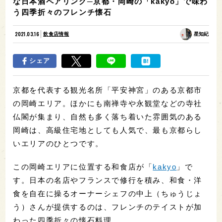
な日本酒ペアリング─京都・岡崎の「kakyo」で味わ
う四季折々のフレンチ懐石
2021.03.16
飲食店情報
星知紀
シェア
京都を代表する観光名所「平安神宮」のある京都市
の岡崎エリア。ほかにも南禅寺や永観堂などの寺社
仏閣が集まり、自然も多く落ち着いた雰囲気のある
岡崎は、高級住宅地としても人気で、最も京都らし
いエリアのひとつです。
この岡崎エリアに位置する和食店が「
kakyo
」で
す。日本の名店やフランスで修行を積み、和食・洋
食を自在に操るオーナーシェフの中上（ちゅうじょ
う）さんが提供するのは、フレンチのテイストが加
わった四季折々の懐石料理。