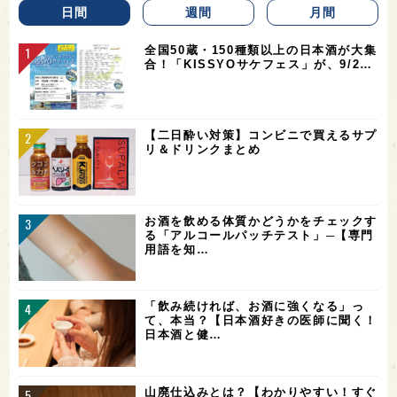
日間
週間
月間
全国50蔵・150種類以上の日本酒が大集
合！「KISSYOサケフェス」が、9/2…
【二日酔い対策】コンビニで買えるサプ
リ＆ドリンクまとめ
お酒を飲める体質かどうかをチェックす
る「アルコールパッチテスト」─【専門
用語を知…
「飲み続ければ、お酒に強くなる」っ
て、本当？【日本酒好きの医師に聞く！
日本酒と健…
山廃仕込みとは？【わかりやすい！すぐ