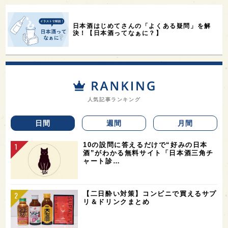
日本酒はじめてさんの「よくある疑問」を解
決！【日本酒ってなぁに？】
人気記事ランキング
日間
週間
月間
10の設問に答えるだけで“好みの日本
酒”がわかる無料サイト「日本酒三角チ
ャート診…
【二日酔い対策】コンビニで買えるサプ
リ＆ドリンクまとめ