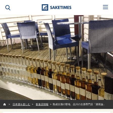
SAKETIMES
日本酒を楽しむ
飲食店情報
熟成古酒の聖地、品川の古酒専門店「酒茶論」