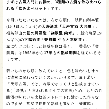
まずは
古酒入門にお勧め
、3
種類の古酒を飲み比べら
れる「飲み比べセット」
です。
今回いただいたものは、右から順に、秋田由利本荘
(ゆりほんじょう)の
天寿酒造「天寿古酒 大吟醸」
、
福島郡山の
笹の川酒造「麹浪漫 純米」
、新潟蒲原(か
んばら)の
下越酒造「誉麒麟 生もと本醸造」
。
左に行けば行くほど熟成年数は長く、一番長い「誉
麒麟」は1998年から
17年もの熟成期間
を経ているそ
うです。
若いものから順に飲んでいくと、色も味わいも徐々
に濃密に変わっていくのがわかります。最も若い
「天寿古酒」では、冷蔵でゆっくりと熟成させてい
る(「淡熟」と言われるタイプの古酒)ため、もとの吟
醸酒の味わいを比較的ストレートに活かした作りな
のですが、常温で長期間熟成を進めた「誉麒麟」