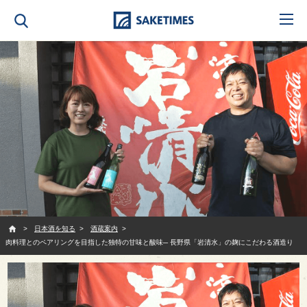
SAKETIMES
日本酒を知る
酒蔵案内
肉料理とのペアリングを目指した独特の甘味と酸味─ 長野県「岩清水」の麹にこだわる酒造り