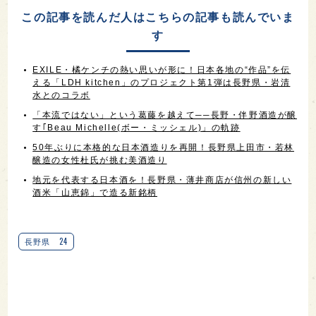
この記事を読んだ人はこちらの記事も読んでいま
す
EXILE・橘ケンチの熱い思いが形に！日本各地の“作品”を伝
える「LDH kitchen」のプロジェクト第1弾は長野県・岩清
水とのコラボ
「本流ではない」という葛藤を越えて──長野・伴野酒造が醸
す｢Beau Michelle(ボー・ミッシェル)」の軌跡
50年ぶりに本格的な日本酒造りを再開！長野県上田市・若林
醸造の女性杜氏が挑む美酒造り
地元を代表する日本酒を！長野県・薄井商店が信州の新しい
酒米「山恵錦」で造る新銘柄
24
長野県