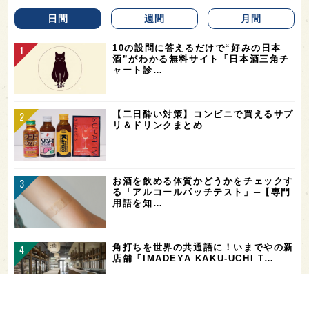
日間
週間
月間
10の設問に答えるだけで“好みの日本
酒”がわかる無料サイト「日本酒三角チ
ャート診…
【二日酔い対策】コンビニで買えるサプ
リ＆ドリンクまとめ
お酒を飲める体質かどうかをチェックす
る「アルコールパッチテスト」─【専門
用語を知…
角打ちを世界の共通語に！いまでやの新
店舗「IMADEYA KAKU-UCHI T…