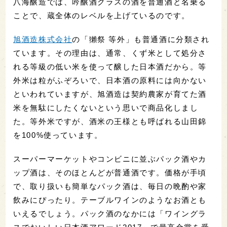
八海醸造では、吟醸酒クラスの酒を普通酒と名乗る
ことで、蔵全体のレベルを上げているのです。
旭酒造株式会社
の「獺祭 等外」も普通酒に分類され
ています。その理由は、通常、くず米として処分さ
れる等級の低い米を使って醸した日本酒だから。等
外米は粒がふぞろいで、日本酒の原料には向かない
といわれていますが、旭酒造は契約農家が育てた酒
米を無駄にしたくないという思いで商品化しまし
た。等外米ですが、酒米の王様とも呼ばれる山田錦
を100%使っています。
スーパーマーケットやコンビニに並ぶパック酒やカ
ップ酒は、そのほとんどが普通酒です。価格が手頃
で、取り扱いも簡単なパック酒は、毎日の晩酌や家
飲みにぴったり。テーブルワインのようなお酒とも
いえるでしょう。パック酒のなかには「ワイングラ