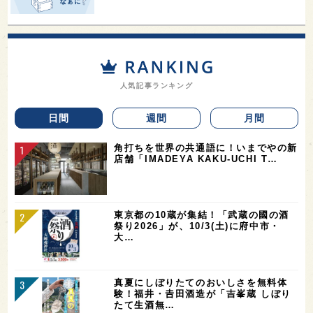
人気記事ランキング
日間
週間
月間
角打ちを世界の共通語に！いまでやの新
店舗「IMADEYA KAKU-UCHI T…
東京都の10蔵が集結！「武蔵の國の酒
祭り2026」が、10/3(土)に府中市・
大…
真夏にしぼりたてのおいしさを無料体
験！福井・𠮷田酒造が「吉峯蔵 しぼり
たて生酒無…