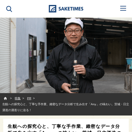
SAKETIMES
特集
PR
生酛への探究心と、丁寧な手作業、緻密なデータ分析で生み出す「Any.」の味わい。茨城・日立
酒造の酒造りに迫る！
生酛への探究心と、丁寧な手作業、緻密なデータ分