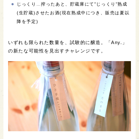
じっくり…搾ったあと、貯蔵庫にて"じっくり"熟成
(生貯蔵)させたお酒(現在熟成中につき、販売は夏以
降を予定)
いずれも限られた数量を、試験的に醸造。「Any.」
の新たな可能性を見出すチャレンジです。