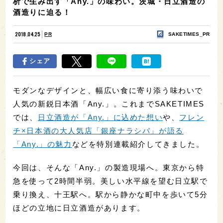
析で生み出す「Any.」の味わい。茨城・日立酒造の
酒造りに迫る！
2018.04.25
PR
SAKETIMES_PR
シェア
モダンなデザインと、幅広い食に寄り添う味わいで
人気の新鋭日本酒「Any.」。これまでSAKETIMES
では、
日立酒造が「Any.」に込めた想い
や、
フレン
チ×日本酒の大人気店「銀座ナラシバ」が語る
「Any.」の魅力
などを特別連載紹介してきました。
今回は、そんな「Any.」の製造現場へ。東京から特
急を使って2時間半弱。美しい水平線を望む日立駅で
乗り換え、十王駅へ。駅から静かな町中を歩いて5分
ほどの立地に日立酒造があります。