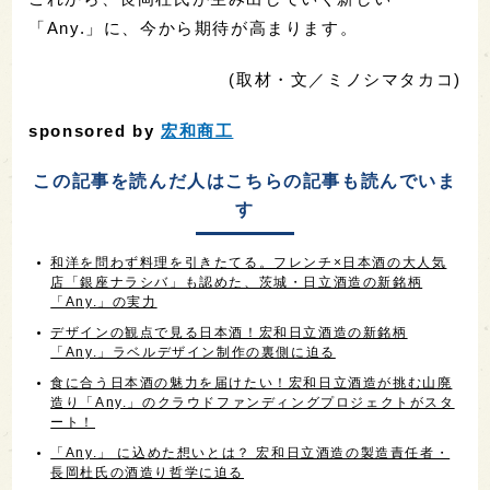
「Any.」に、今から期待が高まります。
(取材・文／ミノシマタカコ)
sponsored by
宏和商工
この記事を読んだ人はこちらの記事も読んでいま
す
和洋を問わず料理を引きたてる。フレンチ×日本酒の大人気
店「銀座ナラシバ」も認めた、茨城・日立酒造の新銘柄
「Any.」の実力
デザインの観点で見る日本酒！宏和日立酒造の新銘柄
「Any.」ラベルデザイン制作の裏側に迫る
食に合う日本酒の魅力を届けたい！宏和日立酒造が挑む山廃
造り「Any.」のクラウドファンディングプロジェクトがスタ
ート！
「Any.」 に込めた想いとは？ 宏和日立酒造の製造責任者・
長岡杜氏の酒造り哲学に迫る