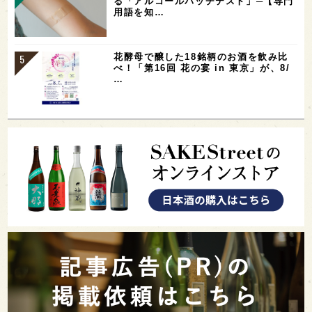
る「アルコールパッチテスト」─【専門
用語を知…
花酵母で醸した18銘柄のお酒を飲み比
べ！「第16回 花の宴 in 東京」が、8/
…