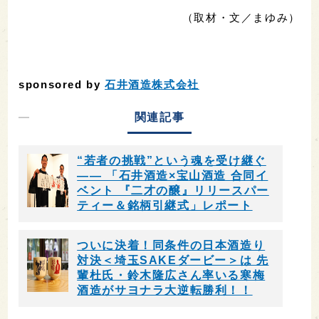
（取材・文／まゆみ）
sponsored by
石井酒造株式会社
関連記事
“若者の挑戦”という魂を受け継ぐ
―― 「石井酒造×宝山酒造 合同イ
ベント 『二才の醸』リリースパー
ティー＆銘柄引継式」レポート
ついに決着！同条件の日本酒造り
対決＜埼玉SAKEダービー＞は 先
輩杜氏・鈴木隆広さん率いる寒梅
酒造がサヨナラ大逆転勝利！！