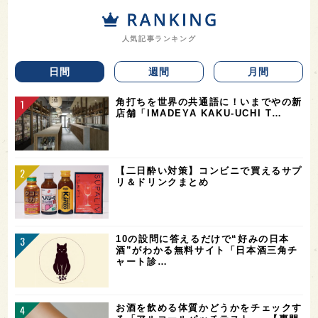
人気記事ランキング
日間
週間
月間
角打ちを世界の共通語に！いまでやの新
店舗「IMADEYA KAKU-UCHI T…
【二日酔い対策】コンビニで買えるサプ
リ＆ドリンクまとめ
10の設問に答えるだけで“好みの日本
酒”がわかる無料サイト「日本酒三角チ
ャート診…
お酒を飲める体質かどうかをチェックす