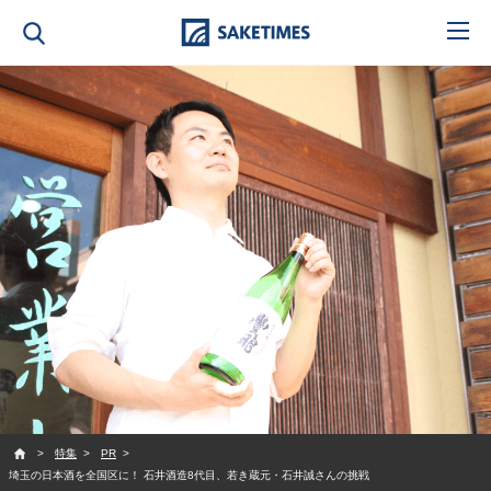
SAKETIMES
特集
PR
埼玉の日本酒を全国区に！ 石井酒造8代目、若き蔵元・石井誠さんの挑戦