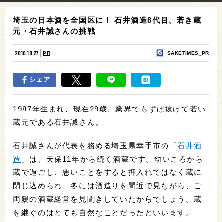
埼玉の日本酒を全国区に！ 石井酒造8代目、若き蔵
元・石井誠さんの挑戦
2016.10.27
PR
SAKETIMES_PR
シェア
1987年生まれ、現在29歳。業界でもずば抜けて若い
蔵元である石井誠さん。
石井誠さんが代表を務める埼玉県幸手市の「
石井酒
造
」は、天保11年から続く酒蔵です。幼いころから
蔵で過ごし、悪いことをすると押入れではなく蔵に
閉じ込められ、冬には酒造りを間近で見ながら、ご
両親の酒蔵経営を見聞きしていたからでしょう。蔵
を継ぐのはとても自然なことだったといいます。