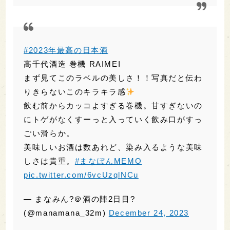
#2023年最高の日本酒
高千代酒造 巻機 RAIMEI
まず見てこのラベルの美しさ！！写真だと伝わ
りきらないこのキラキラ感
飲む前からカッコよすぎる巻機。甘すぎないの
にトゲがなくすーっと入っていく飲み口がすっ
ごい滑らか。
美味しいお酒は数あれど、染み入るような美味
しさは貴重。
#まなぽんMEMO
pic.twitter.com/6vcUzqlNCu
— まなみん?＠酒の陣2日目?
(@manamana_32m)
December 24, 2023
https://twitter.com/SUGU_SAKE/status/1739963019