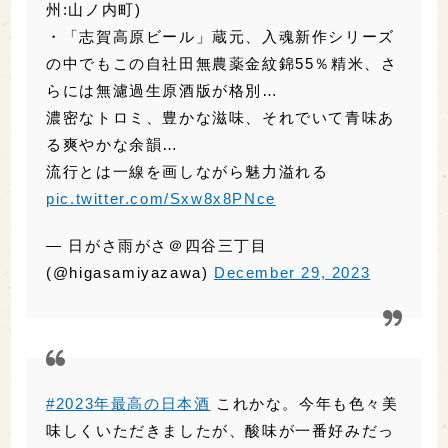
らには無濾過生原酒版が格別…
濃密なトロミ、豊かな滋味、それでいて青味あ
る爽やかな余韻…
流行とは一線を画しながら魅力溢れる
pic.twitter.com/Sxw8x8PNce
— 日がさ雨がさ＠四谷三丁目
(@higasamiyazawa)
December 29, 2023
#2023年最高の日本酒
これかな。今年も色々美
味しくいただきましたが、酸味が一番好みだっ
たように思う?
https://t.co/pLf6CC6ob5
— 三木晶 (@mikiakira221)
December 29,
2023