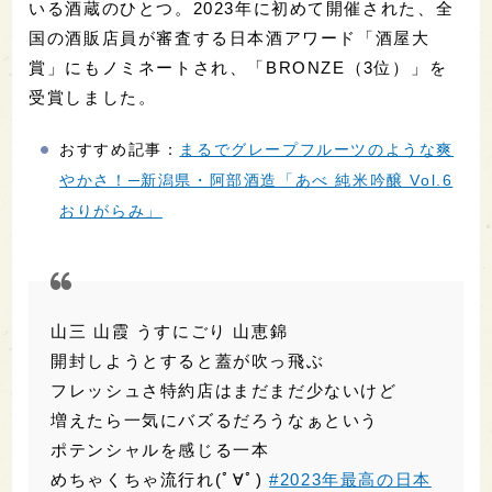
山三 山霞 うすにごり 山恵錦
開封しようとすると蓋が吹っ飛ぶ
フレッシュさ特約店はまだまだ少ないけど
増えたら一気にバズるだろうなぁという
ポテンシャルを感じる一本
めちゃくちゃ流行れ(ﾟ∀ﾟ)
#2023年最高の日本
酒
pic.twitter.com/MlTiAgyfvB
— ともがゆく (@gotomo)
December 30,
2023
長野県の山三酒造は、創業から150年以上の歴史があ
る老舗酒蔵。蔵人の高齢化や設備の老朽化などによ
り、2015年からは事実上の休蔵状態となっていまし
たが、2023年2月、経営・製造の体制を一新して再