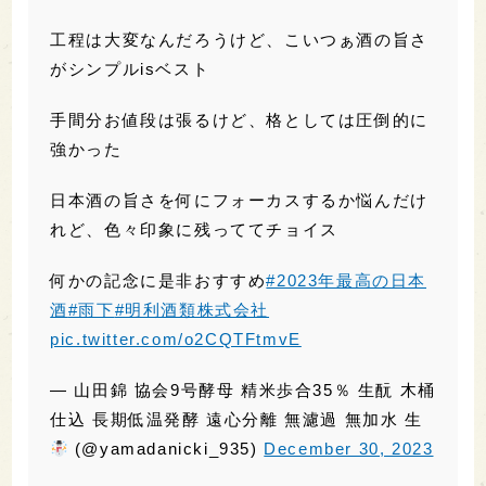
何かの記念に是非おすすめ
#2023年最高の日本
酒
#雨下
#明利酒類株式会社
pic.twitter.com/o2CQTFtmvE
— 山田錦 協会9号酵母 精米歩合35％ 生酛 木桶
仕込 長期低温発酵 遠心分離 無濾過 無加水 生
(@yamadanicki_935)
December 30, 2023
#2023年最高の日本酒
迷ったものの、結局ここに行き着く。
十四代 七垂二十貫 大吟醸斗瓶囲い
pic.twitter.com/m2xMZ20fgm
— えいてん (@e_10sake)
January 1, 2024