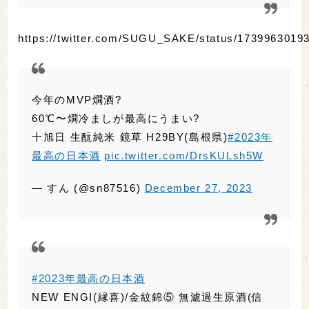
今年のMVP燗酒?
60℃〜燗冷ましが最高にうまい?
十旭日 生酛純米 鏡草 H29BY(島根県)
#2023年
最高の日本酒
pic.twitter.com/DrsKULsh5W
— すん (@sn87516)
December 27, 2023
#2023年最高の日本酒
NEW ENGI(縁喜)/金紋錦⑤ 無濾過生原酒(信
州:山ノ内町)
・「志賀高原ビール」蔵元、入魂新作シリーズ
の中でもこの自社田無農薬金紋錦55％精米、さ