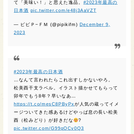
— ピピＰ−ＦＭ (@pipikifm)
December 9,
2023
#2023年最高の日本酒
…なんて言われたらこれ出すしかないやろ。
松美酉干支ラベル。イラスト描かせてもらって
卯年でもう8年？早いなあ…
https://t.co/mesC8PByPx
が人気の蔵ってイメ
ージついてきた感あるけどやっぱ息の長い松美
酉（松みどり）が好きだな
?
pic.twitter.com/G99qOCv0Q3
— ささつゆ?? 3/15,16愛知の酒ポップアップス