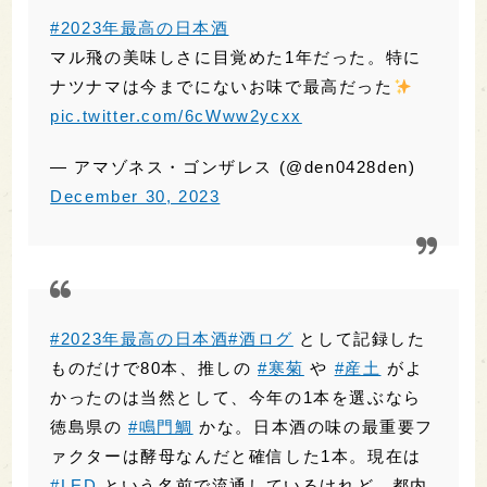
— アマゾネス・ゴンザレス (@den0428den)
December 30, 2023
#2023年最高の日本酒
#酒ログ
として記録した
ものだけで80本、推しの
#寒菊
や
#産土
がよ
かったのは当然として、今年の1本を選ぶなら
徳島県の
#鳴門鯛
かな。日本酒の味の最重要フ
ァクターは酵母なんだと確信した1本。現在は
#LED
という名前で流通しているけれど、都内
で見かけないのよね。
https://t.co/bRyq8qfkfQ
— やすひ (@yasuhi_tw)
December 31, 2023