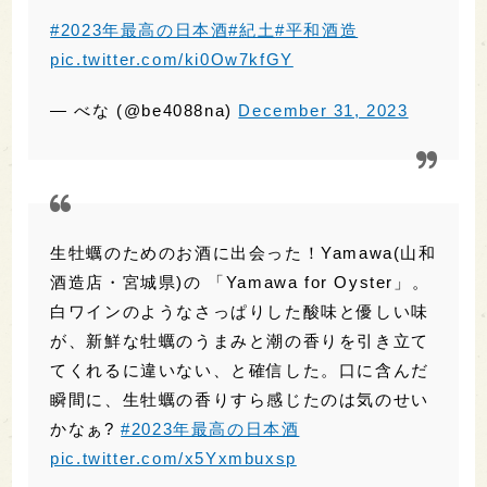
生牡蠣のためのお酒に出会った！Yamawa(山和
酒造店・宮城県)の 「Yamawa for Oyster」。
白ワインのようなさっぱりした酸味と優しい味
が、新鮮な牡蠣のうまみと潮の香りを引き立て
てくれるに違いない、と確信した。口に含んだ
瞬間に、生牡蠣の香りすら感じたのは気のせい
かなぁ?
#2023年最高の日本酒
pic.twitter.com/x5Yxmbuxsp
— Yoko??ラスベガス在住の?日本酒愛あふれ
るライター (@Mylvstyle)
December 31,
2023