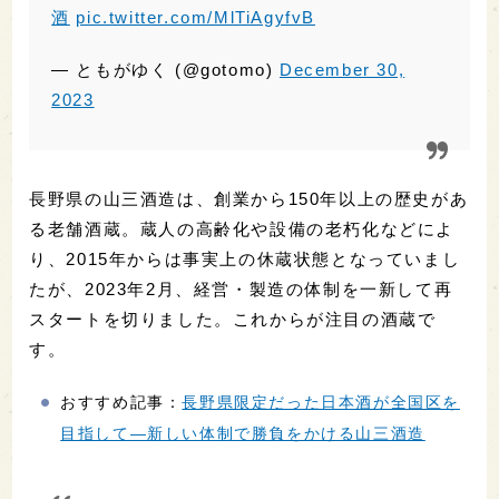
スタートを切りました。これからが注目の酒蔵で
す。
おすすめ記事：
長野県限定だった日本酒が全国区を
目指して—新しい体制で勝負をかける山三酒造
#2023年最高の日本酒
2023ふりかえり
お正月に飲んだ会津娘
いちご?と一緒に飲んで美味しいとか
びっくりだった
pic.twitter.com/8yRb8XyRKr
— Nozomi H (@KIKIZAKEJP)
December 30,
2023