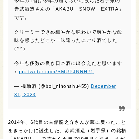
— 機動酒 (@boi_nihonshu455)
December
31, 2023
2014年、6代目の古舘龍之介さんが蔵に戻ったこと
をきっかけに誕生した、赤武酒造（岩手県）の銘柄
「AKABU」。発売から今年で10年目を迎えますが、
都内の酒販店や居酒屋でもよく見かける人気銘柄と
なりました。
おすすめ記事：
日本酒初心者にぴったりなジューシ
ーな甘味！─岩手県・赤武酒造「AKABU 純米吟醸」
最後はARANAMI 開栓2日目が美味しかった