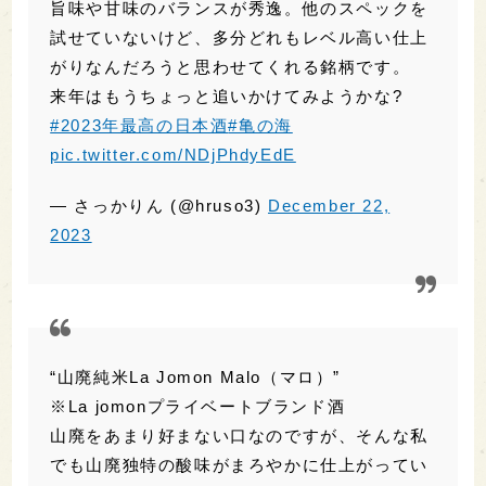
試せていないけど、多分どれもレベル高い仕上
がりなんだろうと思わせてくれる銘柄です。
来年はもうちょっと追いかけてみようかな?
#2023年最高の日本酒
#亀の海
pic.twitter.com/NDjPhdyEdE
— さっかりん (@hruso3)
December 22,
2023
“山廃純米La Jomon Malo（マロ）”
※La jomonプライベートブランド酒
山廃をあまり好まない口なのですが、そんな私
でも山廃独特の酸味がまろやかに仕上がってい
て「美味い！」と思えた逸品。
#2023年最高の
日本酒
pic.twitter.com/e48j3AaVZT