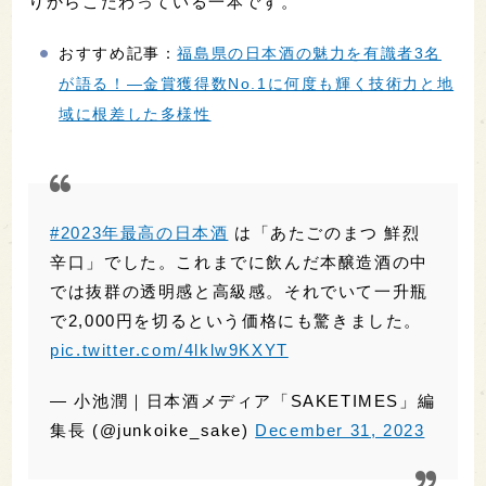
で2,000円を切るという価格にも驚きました。
pic.twitter.com/4lklw9KXYT
— 小池潤｜日本酒メディア「SAKETIMES」編
集長 (@junkoike_sake)
December 31, 2023
毎年開催されている世界的なワインコンテスト
「International Wine Challenge」（インターナシ
ョナル・ワイン・チャレンジ）のSAKE部門の本醸造
酒カテゴリーで最高賞を獲得した一本。本醸造酒と
は思えない透明感と高級感に、編集長も驚きまし
た。
おすすめ記事：
世界的なワインコンテスト「IWC
2023」SAKE部門のトロフィー受賞酒を飲み比べ！
—世界が認めた日本酒の味わいとは？