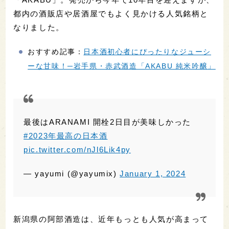
#2023年最高の日本酒
pic.twitter.com/nJl6Lik4py
— yayumi (@yayumix)
January 1, 2024
新潟県の阿部酒造は、近年もっとも人気が高まって
いる酒蔵のひとつ。2023年に初めて開催された、全
国の酒販店員が審査する日本酒アワード「酒屋大
賞」にもノミネートされ、「BRONZE（3位）」を
受賞しました。
おすすめ記事：
まるでグレープフルーツのような爽
やかさ！─新潟県・阿部酒造「あべ 純米吟醸 Vol.6
おりがらみ」