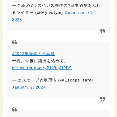
#2023年最高の日本酒
十石、今後に期待を込めて。
pic.twitter.com/yBHRqAI9BS
— エスケープ@単冠湾 (@Escape_safe)
January 2, 2024
#2023年最高の日本酒
今年の一番はやっぱりこのお酒でした
#楯野川
「純米大吟醸」光明山田錦1％精米
心地よい梨の香りにパインっぽさも
綺麗ながら、意外とも思えるほどの甘味、旨味
酸の押し出しはなく、抵抗感なくすべり込んだ
後は
ドライとも思える切れ