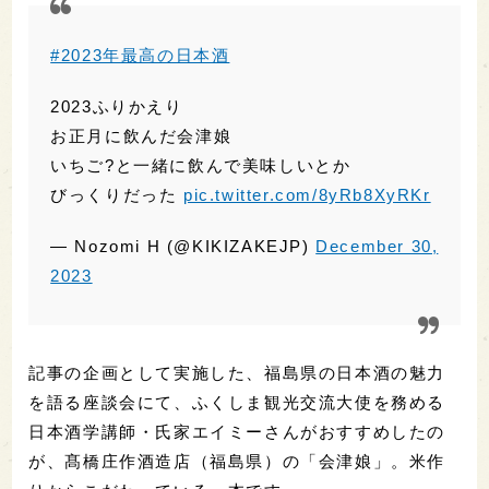
記事の企画として実施した、福島県の日本酒の魅力
を語る座談会にて、ふくしま観光交流大使を務める
日本酒学講師・氏家エイミーさんがおすすめしたの
が、髙橋庄作酒造店（福島県）の「会津娘」。米作
りからこだわっている一本です。
おすすめ記事：
福島県の日本酒の魅力を有識者3名
が語る！—金賞獲得数No.1に何度も輝く技術力と地
域に根差した多様性
#2023年最高の日本酒
は「あたごのまつ 鮮烈
辛口」でした。これまでに飲んだ本醸造酒の中
では抜群の透明感と高級感。それでいて一升瓶