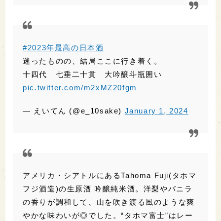
アメリカ・シアトルにあるTahoma Fuji(タホマ
フジ酒造)の生原酒 吟醸純米酒。洋梨やバニラ
の香りが調和して、山を吹き渡る風のような爽
やかな味わいが◎でした。“タホマ富士”はレー
ニア山のことで、昔シアトルに移住した日系人
たちが故郷の富士山を思いながら名付けたのだ
そうです
#2023年最高の日本酒
pic.twitter.com/pnV1qFaVJq
— Yoko??ラスベガス在住の?日本酒愛あふれ
るライター (@Mylvstyle)
December 31,
2023