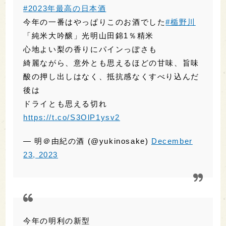
https://t.co/S3OlP1ysv2
— 明＠由紀の酒 (@yukinosake)
December
23, 2023
今年の明利の新型
工程は大変なんだろうけど、こいつぁ酒の旨さ
がシンプルisベスト
手間分お値段は張るけど、格としては圧倒的に
強かった
日本酒の旨さを何にフォーカスするか悩んだけ
れど、色々印象に残っててチョイス