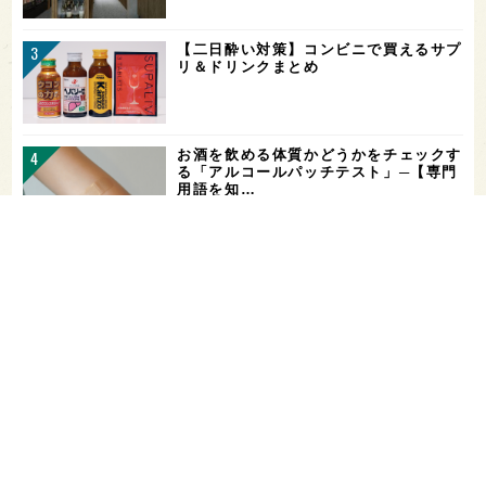
【二日酔い対策】コンビニで買えるサプ
リ＆ドリンクまとめ
お酒を飲める体質かどうかをチェックす
る「アルコールパッチテスト」─【専門
用語を知…
希少なミズナラ木桶で醸造！新潟・緑川
酒造の新シリーズ第1弾「Phenomeno
…