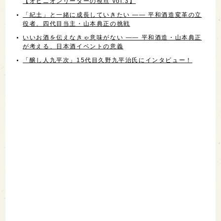
【オピニオンリーダーの視点 vol.3】
「紀土」と一緒に成長していきたい ―― 平和酒造変革の立
役者、四代目当主・山本典正の挑戦
いいお酒を伝えなきゃ意味がない ―― 平和酒造・山本典正
が考える、日本酒イベントの意義
「醸し人九平次」15代目久野九平治氏にインタビュー！