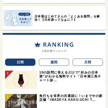
日本酒はじめてさんの「よくある疑問」を解
決！【日本酒ってなぁに？】
人気記事ランキング
日間
週間
月間
10の設問に答えるだけで“好みの日本
酒”がわかる無料サイト「日本酒三角チ
ャート診…
角打ちを世界の共通語に！いまでやの新
店舗「IMADEYA KAKU-UCHI T…