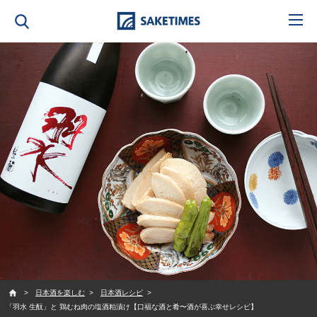
SAKETIMES
日本酒を楽しむ
日本酒レシピ
「羽水 生酛」と 鶏むね肉の塩酒粕漬け【口福な酒と肴〜酒が喜ぶ幸せレシピ】