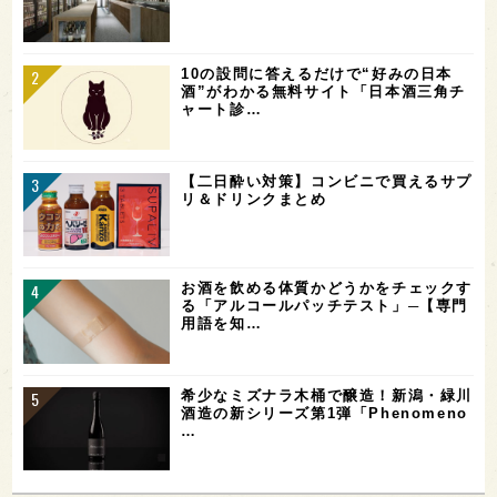
10の設問に答えるだけで“好みの日本
酒”がわかる無料サイト「日本酒三角チ
ャート診…
【二日酔い対策】コンビニで買えるサプ
リ＆ドリンクまとめ
お酒を飲める体質かどうかをチェックす
る「アルコールパッチテスト」─【専門
用語を知…
希少なミズナラ木桶で醸造！新潟・緑川
酒造の新シリーズ第1弾「Phenomeno
…