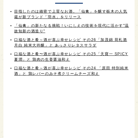
目指したのは緻密で上質なお酒。「仙禽」を醸す栃木の人気
蔵が新ブランド「羽水」をリリース
「仙禽」の新たなる挑戦！いにしえの技術を現代に活かす"温
故知新の酒造り"
口福な酒と肴～酒が喜ぶ幸せレシピ その26「加茂錦 荷札酒
月白 純米大吟醸」と あっさりレタスサラダ
口福な酒と肴〜酒が喜ぶ幸せレシピ その25「天寶一 SPICY
夏潤」と 鶏肉の生姜醤油和え
口福な酒と肴～酒が喜ぶ幸せレシピ その24 「原田 特別純米
酒」と 鶏レバーのみそ煮クリームチーズ和え