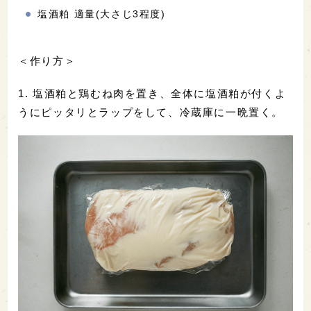
塩酒粕 適量(大さじ3程度)
＜作り方＞
1. 塩酒粕と鶏むね肉を置き、全体に塩酒粕が付くよ
うにピッタリとラップをして、冷蔵庫に一晩置く。