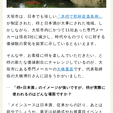
大垣市は、日本でも珍しい
「木枡で乾杯促進条例」
が制定された、枡と日本酒が大事にされた地域。し
かしながら、大垣市内にかつて11社あった専門メー
カーは現在3社に減少し、時代やものづくりに対する
価値観の変化を如実に示しているともいえます。
そんな中、お客様に枡を楽しんでいただきたい、と
枡の新たな価値創出にチャレンジしているのが、大
垣市にある専門メーカーの
大橋量器
です。代表取締
役の大橋博行さんに話をうかがいました。
「枡=日本酒」のイメージが強いですが、枡が実際に
使われるのはどんな場面ですか？
「メインユースは日本酒、従来からの計り、あとは
節分でしょうか。最近は結婚式やお披露目イベント