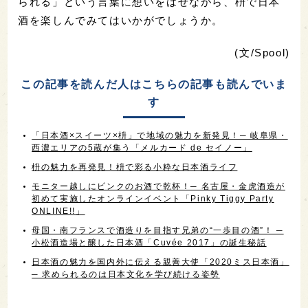
られる」という言葉に想いをはせながら、枡で日本
酒を楽しんでみてはいかがでしょうか。
(文/Spool)
この記事を読んだ人はこちらの記事も読んでいま
す
「日本酒×スイーツ×枡」で地域の魅力を新発見！─ 岐阜県・
西濃エリアの5蔵が集う「メルカード de セイノー」
枡の魅力を再発見！枡で彩る小粋な日本酒ライフ
モニター越しにピンクのお酒で乾杯！─ 名古屋・金虎酒造が
初めて実施したオンラインイベント「Pinky Tiggy Party
ONLINE!!」
母国・南フランスで酒造りを目指す兄弟の“一歩目の酒”！ ─
小松酒造場と醸した日本酒「Cuvée 2017」の誕生秘話
日本酒の魅力を国内外に伝える親善大使「2020ミス日本酒」
─ 求められるのは日本文化を学び続ける姿勢