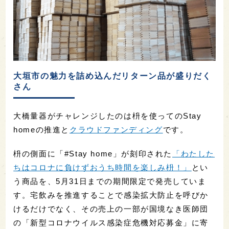
大垣市の魅力を詰め込んだリターン品が盛りだく
さん
大橋量器がチャレンジしたのは枡を使ってのStay
homeの推進と
クラウドファンディング
です。
枡の側面に「#Stay home」が刻印された
「わたした
ちはコロナに負けずおうち時間を楽しみ枡！」
とい
う商品を、5月31日までの期間限定で発売していま
す。宅飲みを推進することで感染拡大防止を呼びか
けるだけでなく、その売上の一部が国境なき医師団
の「新型コロナウイルス感染症危機対応募金」に寄