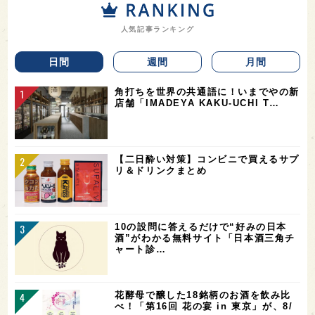
人気記事ランキング
日間
週間
月間
角打ちを世界の共通語に！いまでやの新
店舗「IMADEYA KAKU-UCHI T…
【二日酔い対策】コンビニで買えるサプ
リ＆ドリンクまとめ
10の設問に答えるだけで“好みの日本
酒”がわかる無料サイト「日本酒三角チ
ャート診…
花酵母で醸した18銘柄のお酒を飲み比
べ！「第16回 花の宴 in 東京」が、8/