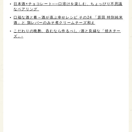
日本酒×チョコレート──口溶けを楽しむ、ちょっぴり不思議
なペアリング
口福な酒と肴～酒が喜ぶ幸せレシピ その24 「原田 特別純米
酒」と 鶏レバーのみそ煮クリームチーズ和え
こだわりの晩酌、呑むなら作るべし -酒と良縁な「焼きチー
ズ」-