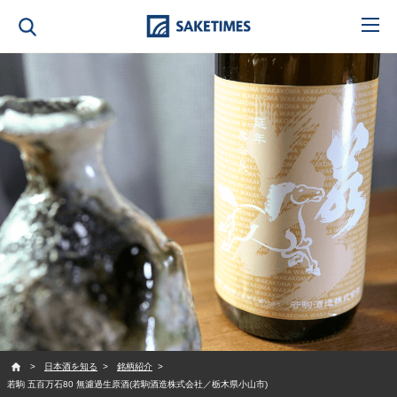
SAKETIMES
日本酒を知る
銘柄紹介
若駒 五百万石80 無濾過生原酒(若駒酒造株式会社／栃木県小山市)