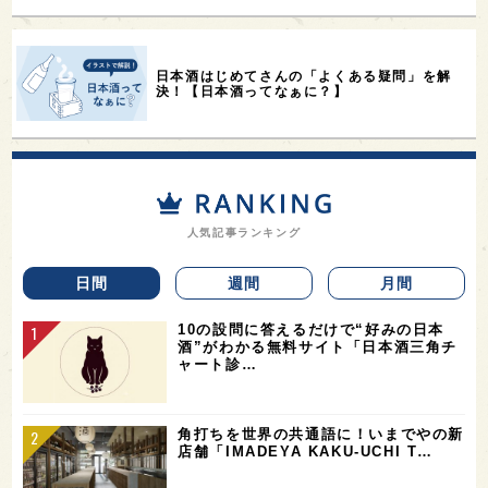
日本酒はじめてさんの「よくある疑問」を解
決！【日本酒ってなぁに？】
人気記事ランキング
日間
週間
月間
10の設問に答えるだけで“好みの日本
酒”がわかる無料サイト「日本酒三角チ
ャート診…
角打ちを世界の共通語に！いまでやの新
店舗「IMADEYA KAKU-UCHI T…