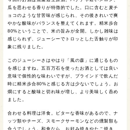
瓜を思わせる香りが特徴的でした。口に含むと麦チ
ョコのような甘苦味が感じられ、その後きれいで爽
やかな酸味がバランスを整えてくれます。精米歩合
80%ということで、米の旨みが全開。しかし雑味は
感じられず、ジューシーでトロッとした舌触りが印
象に残りました。
このジューシーさはやはり「風の森」に通じるもの
を感じますね。五百万石を使ったお酒としては良い
意味で個性的な味わいですが、ブラインドで飲んだ
時に精米歩合80%と感じる方は少ないでしょう。お
燗にすると酸味と切れ味が増し、より美味しく呑め
ました。
合わせる料理は洋食。ビターな香味があるので、ナ
ッツ類やチーズ、スモークサーモンなどの燻製類も
合うでしょう。和食なら、お好み焼きやたこ焼き、