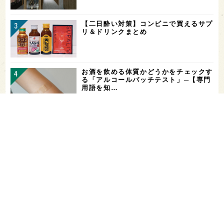
【二日酔い対策】コンビニで買えるサプ
リ＆ドリンクまとめ
お酒を飲める体質かどうかをチェックす
る「アルコールパッチテスト」─【専門
用語を知…
希少なミズナラ木桶で醸造！新潟・緑川
酒造の新シリーズ第1弾「Phenomeno
…