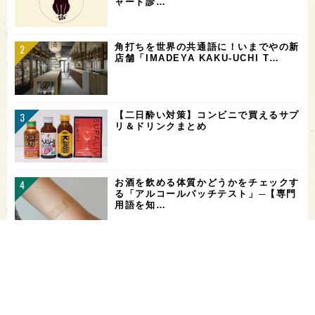
ャート診…
角打ちを世界の共通語に！いまでやの新
店舗「IMADEYA KAKU-UCHI T…
【二日酔い対策】コンビニで買えるサプ
リ＆ドリンクまとめ
お酒を飲める体質かどうかをチェックす
る「アルコールパッチテスト」─【専門
用語を知…
希少なミズナラ木桶で醸造！新潟・緑川
酒造の新シリーズ第1弾「Phenomeno
…