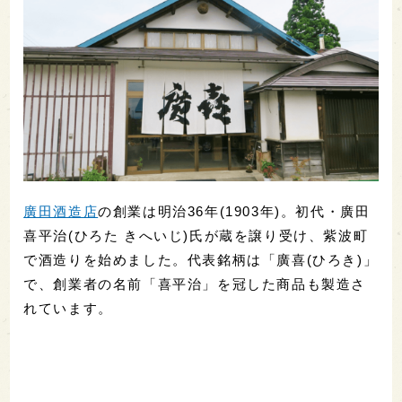
廣田酒造店
の創業は明治36年(1903年)。初代・廣田
喜平治(ひろた きへいじ)氏が蔵を譲り受け、紫波町
で酒造りを始めました。代表銘柄は「廣喜(ひろき)」
で、創業者の名前「喜平治」を冠した商品も製造さ
れています。