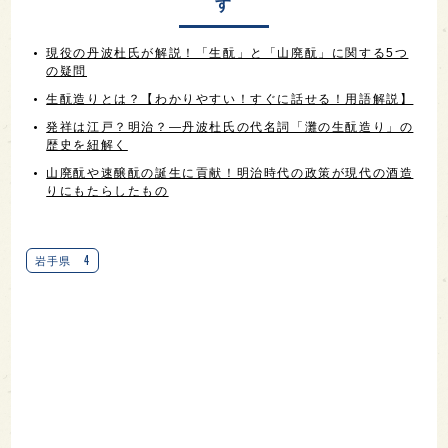
す
現役の丹波杜氏が解説！「生酛」と「山廃酛」に関する5つ
の疑問
生酛造りとは？【わかりやすい！すぐに話せる！用語解説】
発祥は江戸？明治？―丹波杜氏の代名詞「灘の生酛造り」の
歴史を紐解く
山廃酛や速醸酛の誕生に貢献！明治時代の政策が現代の酒造
りにもたらしたもの
4
岩手県