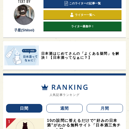
TEXT BY
このライターの記事一覧
ライター一覧へ
ライター募集中！
子星(Shiisei)
日本酒はじめてさんの「よくある疑問」を解
決！【日本酒ってなぁに？】
人気記事ランキング
日間
週間
月間
10の設問に答えるだけで“好みの日本
酒”がわかる無料サイト「日本酒三角チ