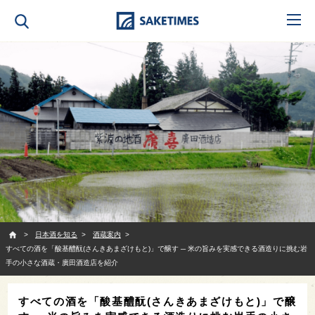
SAKETIMES
日本酒を知る
酒蔵案内
すべての酒を「酸基醴酛(さんきあまざけもと)」で醸す ─ 米の旨みを実感できる酒造りに挑む岩
手の小さな酒蔵・廣田酒造店を紹介
すべての酒を「酸基醴酛(さんきあまざけもと)」で醸