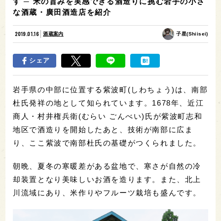
す ─ 米の旨みを実感できる酒造りに挑む岩手の小さ
な酒蔵・廣田酒造店を紹介
2019.01.16
酒蔵案内
子星(Shiisei)
シェア
岩手県の中部に位置する紫波町(しわちょう)は、南部
杜氏発祥の地として知られています。1678年、近江
商人・村井権兵衛(むらい ごんべい)氏が紫波町志和
地区で酒造りを開始したあと、技術が南部に広ま
り、ここ紫波で南部杜氏の基礎がつくられました。
朝晩、夏冬の寒暖差がある盆地で、寒さが自然の冷
却装置となり美味しいお酒を造ります。また、北上
川流域にあり、米作りやフルーツ栽培も盛んです。