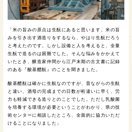
「米の旨みの原点は生酛にあると思います。米の旨
みを引き出す酒造りをするなら、やはり生酛だろう
と考えたのです。しかし設備と人を考えると、全量
生酛で造るのは困難でした。そんな悩みをかかえて
いたとき、醸造家仲間から江戸末期の古文書に記録
のある『酸基醴酛』のことを聞きました。
酸基醴酛は確かに生酛なのですが、昔ながらの生酛
と違い、酒母の完成までの日数が桁違いに早く、労
力も軽減できる造りとのことでした。ただし乳酸菌
を培養する環境が必要ということがわかり、県の技
術センターに相談したところ、全面的に協力いただ
けることになりました」