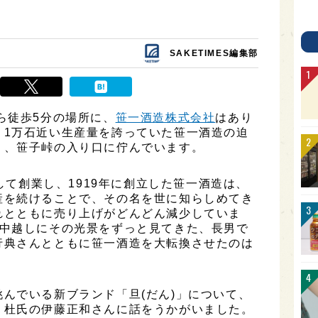
SAKETIMES編集部
ら徒歩5分の場所に、
笹一酒造株式会社
はあり
、1万石近い生産量を誇っていた笹一酒造の迫
く、笹子峠の入り口に佇んでいます。
として創業し、1919年に創立した笹一酒造は、
産を続けることで、その名を世に知らしめてき
れとともに売り上げがどんどん減少していま
背中越しにその光景をずっと見てきた、長男で
行典さんとともに笹一酒造を大転換させたのは
んでいる新ブランド「旦(だん)」について、
、杜氏の伊藤正和さんに話をうかがいました。