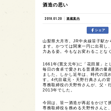
酒造の思い
2018.01.20
酒蔵案内
シェア
山梨県大月市。JR中央線笹子駅か
ます。かつては関東一円に出荷し
力ある姿。今もなお変わることな
1661年(寛文元年)に「花田屋」
毎日の食卓で愛される普通酒の量
ました。しかし近年は、時代の流
す。4代目蔵元・天野行典さんの
専務取締役の天野怜さんが、父・
2013年でした。
今回は、笹一酒造が再起をかけて挑
専務取締役を務める天野怜さんと