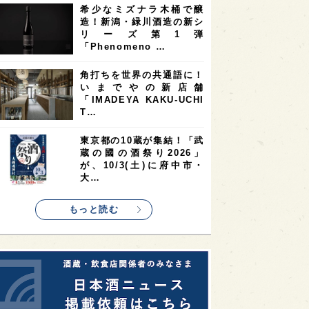
希少なミズナラ木桶で醸
2
2
2
造！新潟・緑川酒造の新シ
ストラリア
台湾
アジア
リーズ第1弾
2
1
1
KEの時代を生きる
静岡県
長崎県
「Phenomeno …
1
1
1
県
現役蔵人
愛媛県
角打ちを世界の共通語に！
いまでやの新店舗
1
1
1
めぐり
シンガポール
カナダ
「IMADEYA KAKU-UCHI
1
1
1
1
T…
県
熊本県
徳島県
北米
1
1
1
リス
ノルウェー
新宿区
東京都の10蔵が集結！「武
蔵の國の酒祭り2026」
1
1
1
伎町
沖縄県
鳥取県
が、10/3(土)に府中市・
大…
1
etimes_image_4
もっと読む