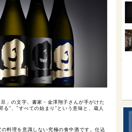
オー
SA
香川
全蔵
群馬
イギ
歌舞
sak
「旦」の文字。書家・金澤翔子さんが手がけた
昇る"、"すべての始まり"という意味と、蔵人
定の料理を意識しない究極の食中酒です。仕込