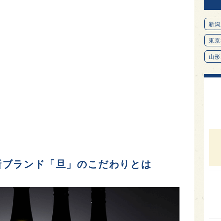
新潟
東京
山形
愛知
北海
オピ
広島
石川
富山
新ブランド「旦」のこだわりとは
SAK
山口
大分
福岡