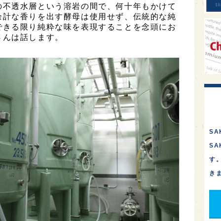
の不透水層という溶岩の間で、何十年もかけて
余計な香りを出す酵母は使用せず、伝統的な純
できる限り純粋な味を表現することを念頭にお
さんは話します。
SA
S
す
き