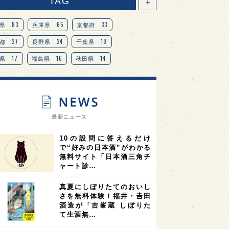
TAG
＋
83
65
33
県
兵庫県
京都府
27
24
18
都
長野県
千葉県
17
16
14
県
福島県
秋田県
14
14
13
県
宮城県
岐阜県
13
12
11
道
茨城県
栃木県
9
9
ニオンリーダーの視点
埼玉県
最新ニュース
8
7
7
県
山梨県
ヨーロッパ
10の設問に答えるだけ
7
7
7
6
県
奈良県
滋賀県
和歌山県
で“好みの日本酒”がわかる
無料サイト「日本酒三角チ
6
6
5
5
県
フランス
高知県
島根県
ャート診…
5
5
5
4
E100
佐賀県
岡山県
岩手県
真夏にしぼりたてのおいし
4
4
4
県
アメリカ
神奈川県
さを無料体験！福井・𠮷田
酒造が「吉峯蔵 しぼりた
4
3
3
3
県
三重県
大阪府
青森県
て生酒無…
3
3
3
2
県
スペイン
香港
福井県