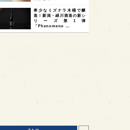
希少なミズナラ木桶で醸
造！新潟・緑川酒造の新シ
リーズ第1弾
「Phenomeno …