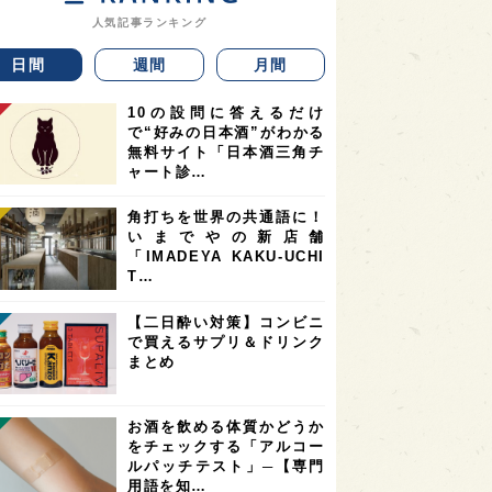
人気記事ランキング
日間
週間
月間
10の設問に答えるだけ
で“好みの日本酒”がわかる
無料サイト「日本酒三角チ
ャート診…
角打ちを世界の共通語に！
いまでやの新店舗
「IMADEYA KAKU-UCHI
T…
【二日酔い対策】コンビニ
で買えるサプリ＆ドリンク
まとめ
お酒を飲める体質かどうか
をチェックする「アルコー
ルパッチテスト」─【専門
用語を知…